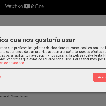
icas:
ijera para tubos de plástico ROCUT 42 TWIN CUT, 0-42mm
ios que nos gustaría usar
es: Longitud 23.6cm. Alto 10.2cm. Ancho 3.5cm.
90kg.
os que prefieres las galletas de chocolate, nuestras cookies son una
 a tu experiencia de compra. Nos ayudan a enseñarte jugosas ofertas, 
de corte: desde 0 hasta 42mm - 1 1/4"
ias para facilitar tu navegación y nos avisan si la web se vuelve lenta. 
ón: Tijera cortatubos de plástico PE, MSR, PEX, PB, PVC y PPR hast
eptar" confirmas que estás de acuerdo con su uso.
Para saber más, por f
ica de privacidad
.
tará disponible en nuestra tienda, mientras puedes ver otras tijeras
en Susanfo nuestro deseo es poder ayudarte y asesorarte en todo l
s
Acept
n nosotros
para más información o usar el chat de whatsapp para cu
eneral
,
Novedades