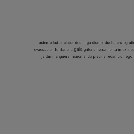
asiento
ducha
butsir
claber
descarga
dismol
enviograti
gala
fontaneria
evacuacion
griferia
herramienta
imex
ino
jardin
piscina
riego
manguera
monomando
recambio