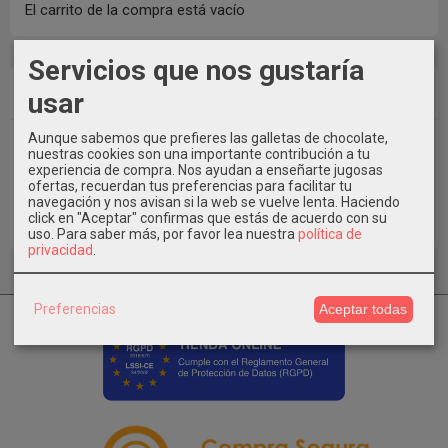
El carrito de la compra está vacío
Servicios que nos gustaría
Redes Sociales
usar
Aunque sabemos que prefieres las galletas de chocolate,
nuestras cookies son una importante contribución a tu
Instagram
experiencia de compra. Nos ayudan a enseñarte jugosas
ofertas, recuerdan tus preferencias para facilitar tu
navegación y nos avisan si la web se vuelve lenta. Haciendo
Facebook
click en "Aceptar" confirmas que estás de acuerdo con su
uso.
Para saber más, por favor lea nuestra
política de
privacidad
.
Preferencias
Aceptar todas