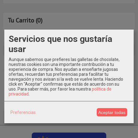
Tu Carrito (0)
Servicios que nos gustaría
El carrito de la compra está vacío
usar
Aunque sabemos que prefieres las galletas de chocolate,
Redes Sociales
nuestras cookies son una importante contribución a tu
experiencia de compra. Nos ayudan a enseñarte jugosas
ofertas, recuerdan tus preferencias para facilitar tu
navegación y nos avisan si la web se vuelve lenta. Haciendo
Instagram
click en "Aceptar" confirmas que estás de acuerdo con su
uso.
Para saber más, por favor lea nuestra
política de
privacidad
.
Facebook
Preferencias
Aceptar todas