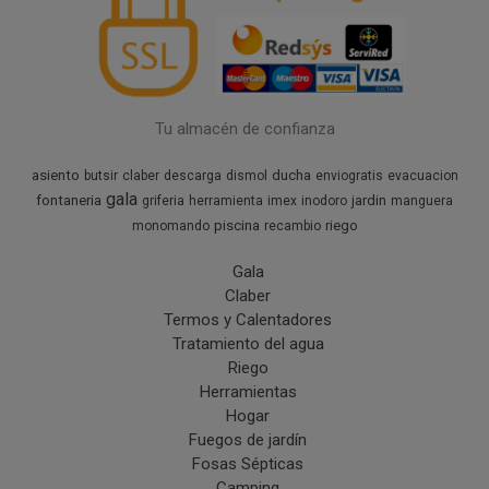
Tu almacén de confianza
asiento
ducha
butsir
claber
descarga
dismol
enviogratis
evacuacion
gala
fontaneria
jardin
griferia
herramienta
imex
inodoro
manguera
piscina
riego
monomando
recambio
Gala
Claber
Termos y Calentadores
Tratamiento del agua
Riego
Herramientas
Hogar
Fuegos de jardín
Fosas Sépticas
Camping