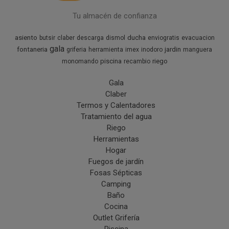
Tu almacén de confianza
asiento
ducha
butsir
claber
descarga
dismol
enviogratis
evacuacion
gala
fontaneria
jardin
griferia
herramienta
imex
inodoro
manguera
piscina
riego
monomando
recambio
Gala
Claber
Termos y Calentadores
Tratamiento del agua
Riego
Herramientas
Hogar
Fuegos de jardín
Fosas Sépticas
Camping
Baño
Cocina
Outlet Grifería
Piscina