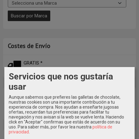
Costes de Envío
GRATIS *
Consultar Destinos
Servicios que nos gustaría
usar
Tu Carrito (0)
Aunque sabemos que prefieres las galletas de chocolate,
nuestras cookies son una importante contribución a tu
experiencia de compra. Nos ayudan a enseñarte jugosas
El carrito de la compra está vacío
ofertas, recuerdan tus preferencias para facilitar tu
navegación y nos avisan si la web se vuelve lenta. Haciendo
click en "Aceptar" confirmas que estás de acuerdo con su
uso.
Para saber más, por favor lea nuestra
política de
privacidad
.
Redes Sociales