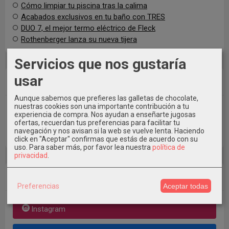
Cómo limpiar tu piscina tras la calima
Acabados exclusivos en tu baño con TRES
DUO 7, el mejor termo eléctrico de Fleck
Rothenberger lanza su nueva tijera
Servicios que nos gustaría
usar
Nube de Tags
Aunque sabemos que prefieres las galletas de chocolate,
nuestras cookies son una importante contribución a tu
Floculante
Herramientas
Piscina
acabados
bwt
calima
duo7
exclusivo
filtracion
experiencia de compra. Nos ayudan a enseñarte jugosas
ofertas, recuerdan tus preferencias para facilitar tu
fleck
fontaneria
griferia
limpiar-piscina-calima
magnesio
novedad
rothenberger
navegación y nos avisan si la web se vuelve lenta. Haciendo
termo
termosalhaurin
tijera
tres
click en "Aceptar" confirmas que estás de acuerdo con su
uso.
Para saber más, por favor lea nuestra
política de
privacidad
.
Redes Sociales
Preferencias
Aceptar todas
Instagram