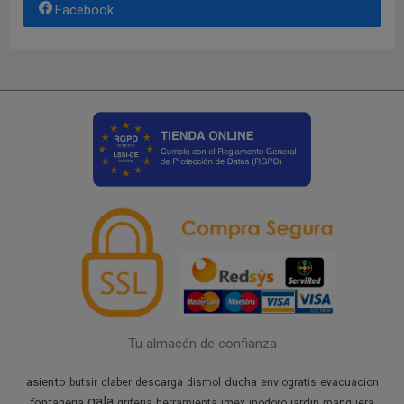
Facebook
Tu almacén de confianza
asiento
ducha
butsir
claber
descarga
dismol
enviogratis
evacuacion
gala
fontaneria
jardin
griferia
herramienta
imex
inodoro
manguera