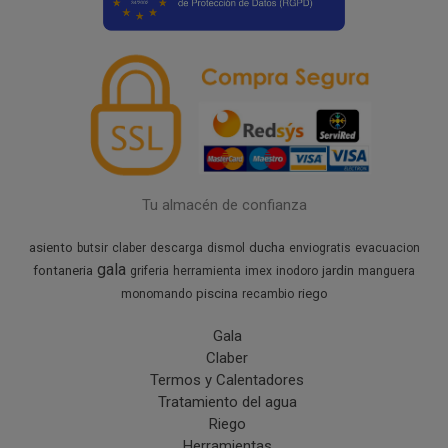
Tu almacén de confianza
asiento
ducha
butsir
claber
descarga
dismol
enviogratis
evacuacion
gala
fontaneria
jardin
griferia
herramienta
imex
inodoro
manguera
piscina
riego
monomando
recambio
Gala
Claber
Termos y Calentadores
Tratamiento del agua
Riego
Herramientas