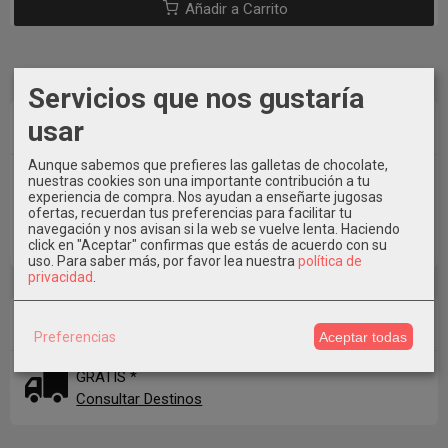
Añadir a Carrito
Servicios que nos gustaría
Marcas
usar
Aunque sabemos que prefieres las galletas de chocolate,
nuestras cookies son una importante contribución a tu
experiencia de compra. Nos ayudan a enseñarte jugosas
ofertas, recuerdan tus preferencias para facilitar tu
navegación y nos avisan si la web se vuelve lenta. Haciendo
click en "Aceptar" confirmas que estás de acuerdo con su
uso.
Para saber más, por favor lea nuestra
política de
privacidad
.
Costes de Envío
Preferencias
Aceptar todas
GRATIS *
Consultar Destinos