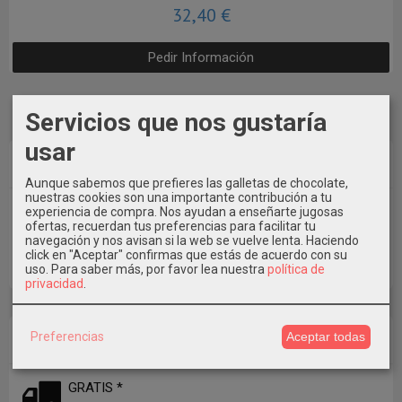
32,40 €
Pedir Información
Servicios que nos gustaría
usar
Marcas
Aunque sabemos que prefieres las galletas de chocolate,
nuestras cookies son una importante contribución a tu
experiencia de compra. Nos ayudan a enseñarte jugosas
ofertas, recuerdan tus preferencias para facilitar tu
navegación y nos avisan si la web se vuelve lenta. Haciendo
click en "Aceptar" confirmas que estás de acuerdo con su
uso.
Para saber más, por favor lea nuestra
política de
privacidad
.
Costes de Envío
Preferencias
Aceptar todas
GRATIS *