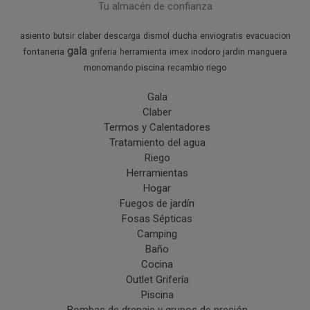
Tu almacén de confianza
asiento
ducha
butsir
claber
descarga
dismol
enviogratis
evacuacion
gala
fontaneria
jardin
griferia
herramienta
imex
inodoro
manguera
piscina
riego
monomando
recambio
Gala
Claber
Termos y Calentadores
Tratamiento del agua
Riego
Herramientas
Hogar
Fuegos de jardín
Fosas Sépticas
Camping
Baño
Cocina
Outlet Grifería
Piscina
Bombas de drenaje y grupos de presión