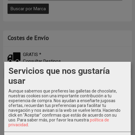
Costes de Envío
GRATIS *
Consultar Destinos
Servicios que nos gustaría
usar
Tu Carrito (0)
Aunque sabemos que prefieres las galletas de chocolate,
nuestras cookies son una importante contribución a tu
experiencia de compra. Nos ayudan a enseñarte jugosas
El carrito de la compra está vacío
ofertas, recuerdan tus preferencias para facilitar tu
navegación y nos avisan si la web se vuelve lenta. Haciendo
click en "Aceptar" confirmas que estás de acuerdo con su
uso.
Para saber más, por favor lea nuestra
política de
privacidad
.
Redes Sociales