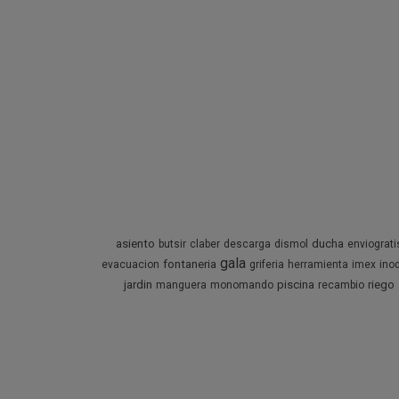
asiento
ducha
butsir
claber
descarga
dismol
enviograti
gala
fontaneria
evacuacion
griferia
herramienta
imex
ino
jardin
piscina
riego
manguera
monomando
recambio