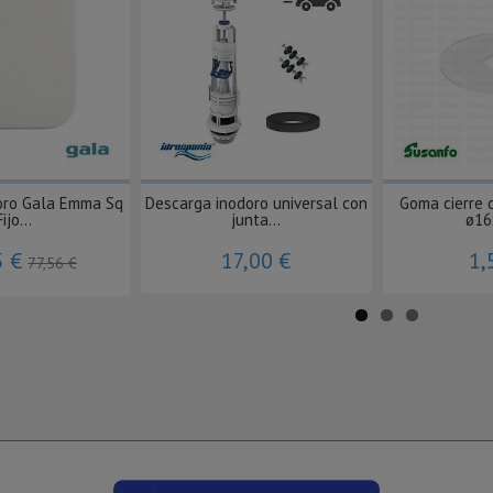
oro Gala Emma Sq
Descarga inodoro universal con
Goma cierre 
Fijo...
junta...
ø16
5 €
17,00 €
1,
77,56 €