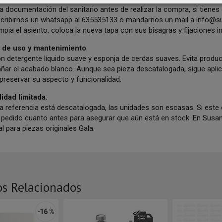
a documentación del sanitario antes de realizar la compra, si tiene
cribirnos un whatsapp al 635535133 o mandarnos un mail a info@susan
limpia el asiento, coloca la nueva tapa con sus bisagras y fijaciones 
 de uso y mantenimiento
:
on detergente líquido suave y esponja de cerdas suaves. Evita produ
añar el acabado blanco. Aunque sea pieza descatalogada, sigue apli
preservar su aspecto y funcionalidad.
lidad limitada
:
 referencia está descatalogada, las unidades son escasas. Si est
tu pedido cuanto antes para asegurar que aún está en stock. En Susa
l para piezas originales Gala.
os Relacionados
-16 %