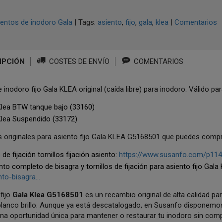
entos de inodoro Gala
|
Tags:
asiento
fijo
gala
klea
|
Comentarios
IPCIÓN
COSTES DE ENVÍO
COMENTARIOS
 inodoro fijo Gala KLEA original (caída libre) para inodoro. Válido par
Klea BTW tanque bajo (33160)
Klea Suspendido (33172)
 originales para asiento fijo Gala KLEA G5168501 que puedes comp
de fijación tornillos fijación asiento:
https://www.susanfo.com/p114083
to completo de bisagra y tornillos de fijación para asiento fijo Gala
to-bisagra...
 fijo
Gala Klea G5168501
es un recambio original de alta calidad par
lanco brillo. Aunque ya está descatalogado, en Susanfo disponemos d
na oportunidad única para mantener o restaurar tu inodoro sin compro