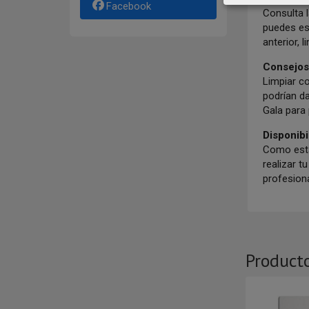
Facebook
Consulta l
puedes es
anterior, 
Consejos
Limpiar c
podrían d
Gala para 
Disponibi
Como esta
realizar 
profesiona
Product