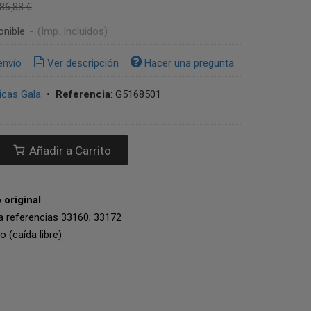
86,88 €
onible
-
(Imp. Incluidos)
envío
Ver descripción
Hacer una pregunta
cas Gala
•
Referencia
:
G5168501
Añadir a Carrito
original
a referencias 33160; 33172
o (caída libre)