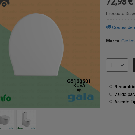
72,98 €
Producto Disp
Costes de 
Marca
:
Cerámi
Recambio 
Válido par
Asiento Fij