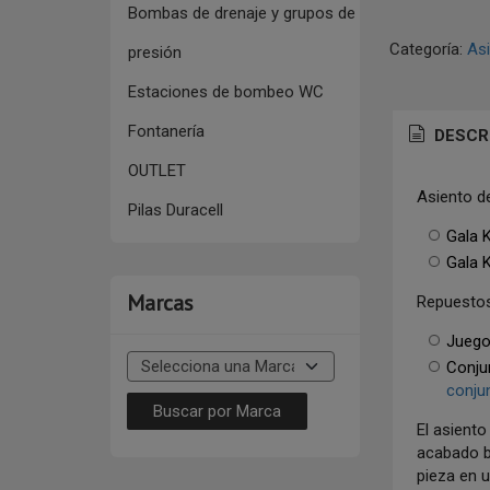
Bombas de drenaje y grupos de
Categoría:
Asi
presión
Estaciones de bombeo WC
Fontanería
DESCR
OUTLET
Asiento de
Pilas Duracell
Gala 
Gala 
Marcas
Repuestos
Juego 
Conjun
conjun
El asiento
acabado b
pieza en u