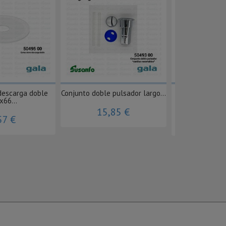
descarga doble
Conjunto doble pulsador largo...
Inodoro Lizz s
x66...
para
15,85 €
57 €
63,53 