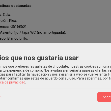
ísticas destacadas
:
: Gala.
ción: Klea.
encia: G5168501.
 Asiento fijo / tapa WC (no amortiguada).
do: Blanco brillo.
al: Termodur (o similar, según fabricante).
ón estándar con bisagras incluidas.
ios que nos gustaría usar
s para ti
:
os que prefieres las galletas de chocolate, nuestras cookies son una
original Gala: garantiza compatibilidad, acabado y calidad como la de
 a tu experiencia de compra. Nos ayudan a enseñarte jugosas ofertas, 
 brillante: apariencia estética limpia y fácil de mantener.
ias para facilitar tu navegación y nos avisan si la web se vuelve lenta. 
eptar" confirmas que estás de acuerdo con su uso.
Para saber más, por f
ón descatalogada: menos competencia online, lo que permite destacar
ica de privacidad
.
encia concreta.
tise: Como distribuidores oficiales Gala
desde hace más de 30 añ
ía y servicio especializado para piezas de difícil localización.
s
Acept
lidad e instalación
:
está diseñada para sanitarios de la gama Klea de Gala que admitan asi