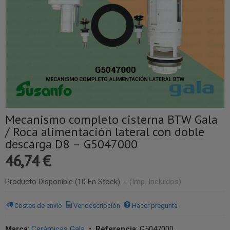
Mecanismo completo cisterna BTW Gala
/ Roca alimentación lateral con doble
descarga D8 – G5047000
46,74 €
Producto Disponible
(10 En Stock)
-
(Imp. Incluidos)
Costes de envío
Ver descripción
Hacer pregunta
Marca
:
Cerámicas Gala
•
Referencia
:
G5047000