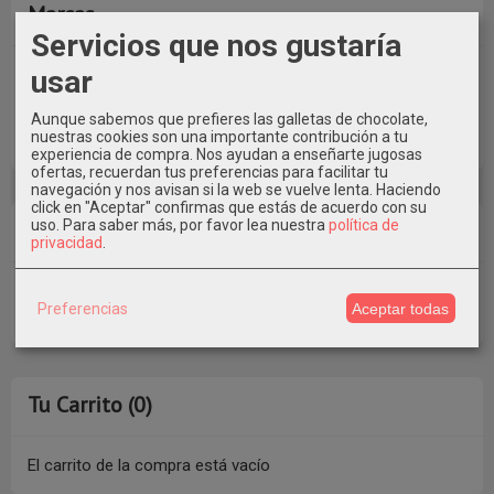
Marcas
Servicios que nos gustaría
usar
Aunque sabemos que prefieres las galletas de chocolate,
nuestras cookies son una importante contribución a tu
experiencia de compra. Nos ayudan a enseñarte jugosas
ofertas, recuerdan tus preferencias para facilitar tu
navegación y nos avisan si la web se vuelve lenta. Haciendo
click en "Aceptar" confirmas que estás de acuerdo con su
Costes de Envío
uso.
Para saber más, por favor lea nuestra
política de
privacidad
.
GRATIS *
Preferencias
Aceptar todas
Consultar Destinos
Tu Carrito (0)
El carrito de la compra está vacío