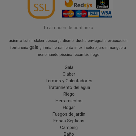
Tu almacén de confianza
asiento
ducha
butsir
claber
descarga
dismol
enviogratis
evacuacion
gala
fontaneria
jardin
griferia
herramienta
imex
inodoro
manguera
piscina
riego
monomando
recambio
Gala
Claber
Termos y Calentadores
Tratamiento del agua
Riego
Herramientas
Hogar
Fuegos de jardín
Fosas Sépticas
Camping
Baño