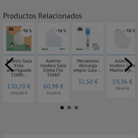
Productos Relacionados
-16 %
-16 %
-16 %
Asiento Gala
Asiento
Mecanismo
Asiento
Klea
Inodoro Gala
descarga
Inodoro Gala
amortiguado
Emma Fijo
simple Gala -...
Marina Fijo...
51686...
51660
32,50 €
59,36 €
130,20 €
60,98 €
70,67 €
155,00 €
72,60 €