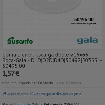
Goma cierre descarga doble ø16x66
Roca-Gala - D1D|D2D|D4D|50492|50355| -
50495 00
1,57 €
Producto Disponible
(6 En Stock)
-
(Imp. Incluidos)
Costes de envío
Ver descripción
Hacer pregunta
Marca
:
Cerámicas Gala
•
Referencia
:
G5049500