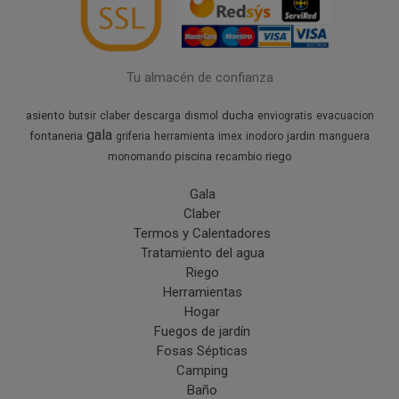
Tu almacén de confianza
asiento
ducha
butsir
claber
descarga
dismol
enviogratis
evacuacion
gala
fontaneria
jardin
griferia
herramienta
imex
inodoro
manguera
piscina
riego
monomando
recambio
Gala
Claber
Termos y Calentadores
Tratamiento del agua
Riego
Herramientas
Hogar
Fuegos de jardín
Fosas Sépticas
Camping
Baño