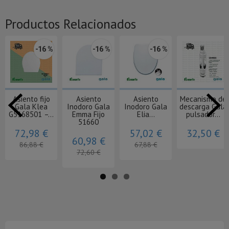
Productos Relacionados
-16 %
-16 %
-16 %
Asiento fijo
Asiento
Asiento
Mecanismo de
Gala Klea
Inodoro Gala
Inodoro Gala
descarga Gala
G5168501 –...
Emma Fijo
Elia...
pulsador...
51660
72,98 €
57,02 €
32,50 €
60,98 €
86,88 €
67,88 €
72,60 €