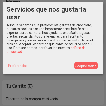
Marcas
Servicios que nos gustaría
usar
Aunque sabemos que prefieres las galletas de chocolate,
nuestras cookies son una importante contribución a tu
experiencia de compra. Nos ayudan a enseñarte jugosas
ofertas, recuerdan tus preferencias para facilitar tu
navegación y nos avisan si la web se vuelve lenta. Haciendo
click en "Aceptar" confirmas que estás de acuerdo con su
Costes de Envío
uso.
Para saber más, por favor lea nuestra
política de
privacidad
.
GRATIS *
Preferencias
Aceptar todas
Consultar Destinos
Tu Carrito (0)
El carrito de la compra está vacío