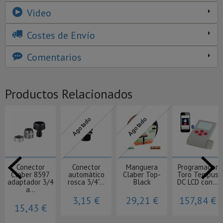
Video
Costes de Envío
Comentarios
Productos Relacionados
Agotado
Agotado
Conector
Conector
Manguera
Programador
Claber 8597
automático
Claber Top-
Toro Tempus
adaptador 3/4
rosca 3/4”...
Black
DC LCD con...
a...
3,15 €
29,21 €
157,84 €
15,43 €