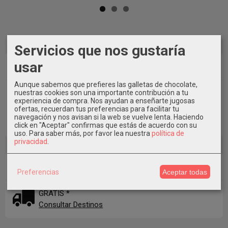
Servicios que nos gustaría
usar
Marcas
Aunque sabemos que prefieres las galletas de chocolate,
nuestras cookies son una importante contribución a tu
experiencia de compra. Nos ayudan a enseñarte jugosas
ofertas, recuerdan tus preferencias para facilitar tu
navegación y nos avisan si la web se vuelve lenta. Haciendo
click en "Aceptar" confirmas que estás de acuerdo con su
uso.
Para saber más, por favor lea nuestra
política de
privacidad
.
Costes de Envío
Preferencias
Aceptar todas
GRATIS *
Consultar Destinos