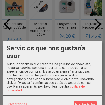
Agotado
Distribuidor
Aspersor
Programador
Programador
Claber 8581 de
Claber
Toro Tempus
Regaber con...
4...
multifuncional
8654
94,20 €
71,46 €
29,73 €
13,12 €
Servicios que nos gustaría
usar
Aunque sabemos que prefieres las galletas de chocolate,
nuestras cookies son una importante contribución a tu
experiencia de compra. Nos ayudan a enseñarte jugosas
ofertas, recuerdan tus preferencias para facilitar tu
navegación y nos avisan si la web se vuelve lenta. Haciendo
Marcas
click en "Aceptar" confirmas que estás de acuerdo con su
uso.
Para saber más, por favor lea nuestra
política de
privacidad
.
Preferencias
Aceptar todas