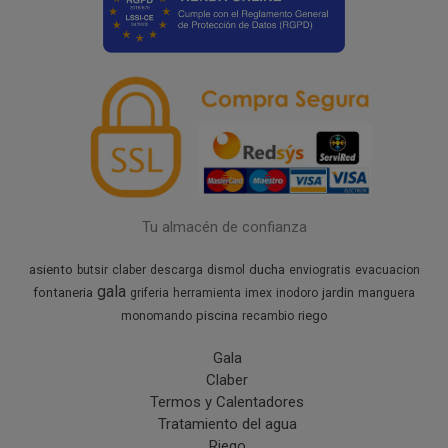
Tu almacén de confianza
asiento
ducha
butsir
claber
descarga
dismol
enviogratis
evacuacion
gala
fontaneria
jardin
griferia
herramienta
imex
inodoro
manguera
piscina
riego
monomando
recambio
Gala
Claber
Termos y Calentadores
Tratamiento del agua
Riego