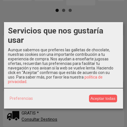
Servicios que nos gustaría
usar
Marcas
Aunque sabemos que prefieres las galletas de chocolate,
nuestras cookies son una importante contribución a tu
experiencia de compra. Nos ayudan a enseñarte jugosas
ofertas, recuerdan tus preferencias para facilitar tu
navegación y nos avisan si la web se vuelve lenta. Haciendo
click en "Aceptar" confirmas que estás de acuerdo con su
uso.
Para saber más, por favor lea nuestra
política de
privacidad
.
Costes de Envío
Preferencias
Aceptar todas
GRATIS *
Consultar Destinos