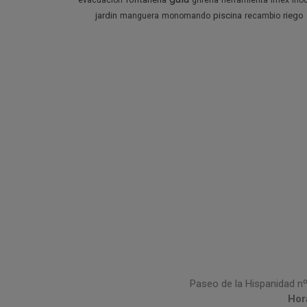
evacuacion
griferia
herramienta
imex
ino
jardin
piscina
riego
manguera
monomando
recambio
Paseo de la Hispanidad nº
Hor