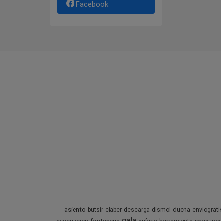
Facebook
asiento
ducha
butsir
claber
descarga
dismol
enviograti
gala
fontaneria