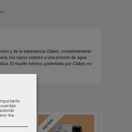
ios
ación y de la experiencia Claber, completamente
erie, los rayos solares y una presión de agua
ica. El muelle interno, patentado por Claber, es
 importante
recuerdan
Haciendo
avor lea
Agotado