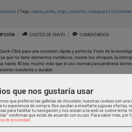
cesorios
|
Tags:
claber
jardin
riego
conector
manguera
|
Comentar
IPCIÓN
COSTES DE ENVÍO
COMENTARIOS
ick-Click para una conexión rápida y perfecta. Fruto de la investig
 ya que no tiene elementos metálicos, resiste los choques, la intemp
a: hasta 40 bar, mucho más que el uso normal para jardinería domést
mente resistente y durable.
ios que nos gustaría usar
os que prefieres las galletas de chocolate, nuestras cookies son una
os Relacionados
 a tu experiencia de compra. Nos ayudan a enseñarte jugosas ofertas, 
ias para facilitar tu navegación y nos avisan si la web se vuelve lenta. 
eptar" confirmas que estás de acuerdo con su uso.
Para saber más, por f
Agotado
ica de privacidad
.