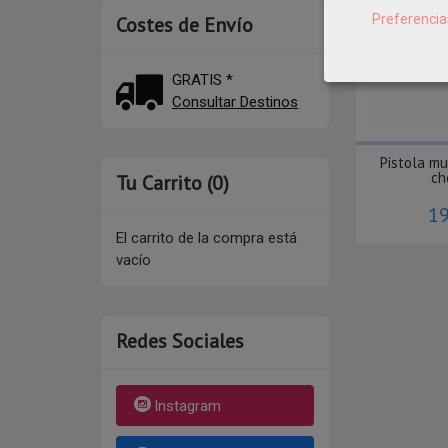
Preferencia
Costes de Envío
GRATIS *
Consultar Destinos
Pistola mu
ch
Tu Carrito (0)
19
El carrito de la compra está
vacío
Redes Sociales
Instagram