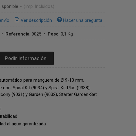
isponible
-
(Imp. Incluidos)
envío
Ver descripción
Hacer una pregunta
•
Referencia
:
9025
•
Peso
:
0,1 Kg
Pedir Información
automático para manguera de Ø 9-13 mm.
con: Spiral Kit (9034) y Spiral Kit Plus (9338),
lcony (9031) y Garden (9032), Starter Garden-Set
d
rabilidad
ad al agua garantizada