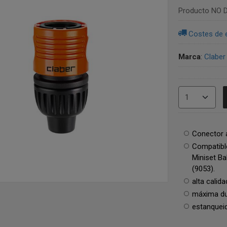
Producto NO D
Costes de 
Marca
:
Claber
Conector 
Compatible 
Miniset Ba
(9053).
alta calida
máxima du
estanqueid