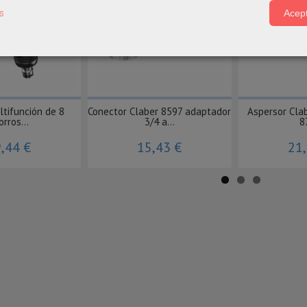
s
Acept
ltifunción de 8
Conector Claber 8597 adaptador
Aspersor Cla
orros...
3/4 a...
8
,44 €
15,43 €
21