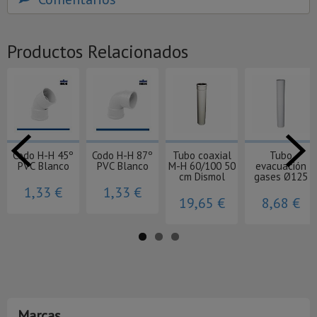
Productos Relacionados
Codo H-H 45º
Codo H-H 87º
Tubo coaxial
Tubo
PVC Blanco
PVC Blanco
M-H 60/100 50
evacuación
cm Dismol
gases Ø125
1,33 €
1,33 €
19,65 €
8,68 €
Marcas