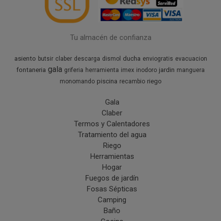
Tu almacén de confianza
asiento
ducha
butsir
claber
descarga
dismol
enviogratis
evacuacion
gala
fontaneria
jardin
griferia
herramienta
imex
inodoro
manguera
piscina
riego
monomando
recambio
Gala
Claber
Termos y Calentadores
Tratamiento del agua
Riego
Herramientas
Hogar
Fuegos de jardín
Fosas Sépticas
Camping
Baño