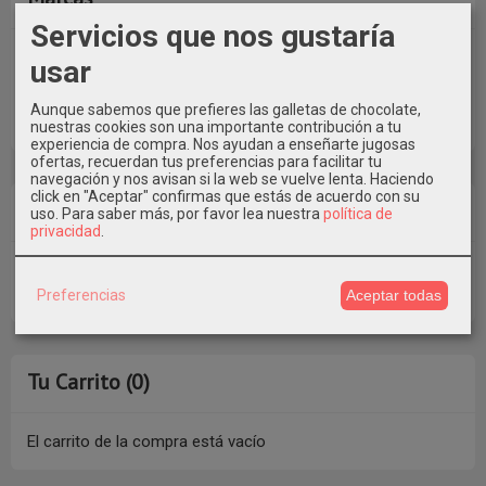
Servicios que nos gustaría
usar
Aunque sabemos que prefieres las galletas de chocolate,
nuestras cookies son una importante contribución a tu
experiencia de compra. Nos ayudan a enseñarte jugosas
ofertas, recuerdan tus preferencias para facilitar tu
navegación y nos avisan si la web se vuelve lenta. Haciendo
click en "Aceptar" confirmas que estás de acuerdo con su
Costes de Envío
uso.
Para saber más, por favor lea nuestra
política de
privacidad
.
GRATIS *
Consultar Destinos
Preferencias
Aceptar todas
Tu Carrito (0)
El carrito de la compra está vacío