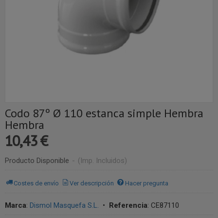
Codo 87º Ø 110 estanca simple Hembra
Hembra
10,43 €
Producto Disponible
-
(Imp. Incluidos)
Costes de envío
Ver descripción
Hacer pregunta
Marca
:
Dismol Masquefa S.L.
•
Referencia
:
CE87110