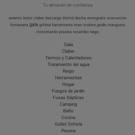
Tu almacén de confianza
asiento
ducha
butsir
claber
descarga
dismol
enviogratis
evacuacion
gala
fontaneria
jardin
griferia
herramienta
imex
inodoro
manguera
piscina
riego
monomando
recambio
Gala
Claber
Termos y Calentadores
Tratamiento del agua
Riego
Herramientas
Hogar
Fuegos de jardín
Fosas Sépticas
Camping
Baño
Cocina
Outlet Grifería
Piscina