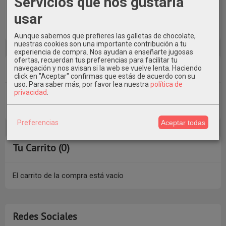
Servicios que nos gustaría
usar
Aunque sabemos que prefieres las galletas de chocolate,
nuestras cookies son una importante contribución a tu
experiencia de compra. Nos ayudan a enseñarte jugosas
ofertas, recuerdan tus preferencias para facilitar tu
Costes de Envío
navegación y nos avisan si la web se vuelve lenta. Haciendo
click en "Aceptar" confirmas que estás de acuerdo con su
uso.
Para saber más, por favor lea nuestra
política de
privacidad
.
GRATIS *
Consultar Destinos
Preferencias
Aceptar todas
Tu Carrito (0)
El carrito de la compra está vacío
Redes Sociales