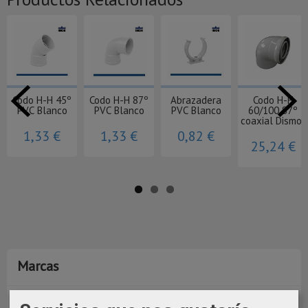
Codo H-H 45º
Codo H-H 87º
Abrazadera
Codo H-H
PVC Blanco
PVC Blanco
PVC Blanco
60/100 87º
coaxial Dismol
1,33 €
1,33 €
0,82 €
25,24 €
Marcas