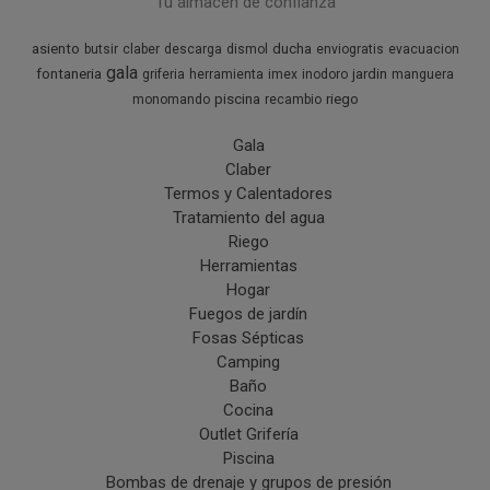
Tu almacén de confianza
asiento
ducha
butsir
claber
descarga
dismol
enviogratis
evacuacion
gala
fontaneria
jardin
griferia
herramienta
imex
inodoro
manguera
piscina
riego
monomando
recambio
Gala
Claber
Termos y Calentadores
Tratamiento del agua
Riego
Herramientas
Hogar
Fuegos de jardín
Fosas Sépticas
Camping
Baño
Cocina
Outlet Grifería
Piscina
Bombas de drenaje y grupos de presión