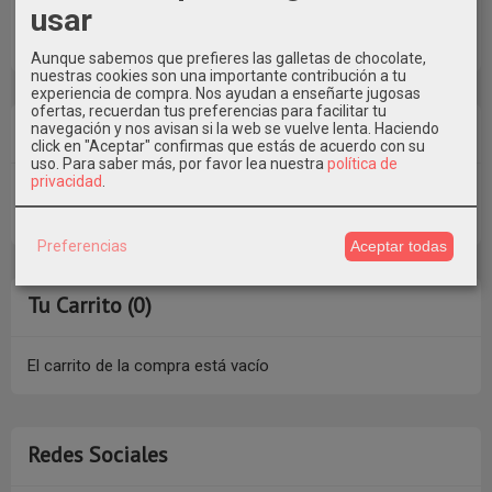
usar
Aunque sabemos que prefieres las galletas de chocolate,
nuestras cookies son una importante contribución a tu
experiencia de compra. Nos ayudan a enseñarte jugosas
ofertas, recuerdan tus preferencias para facilitar tu
Costes de Envío
navegación y nos avisan si la web se vuelve lenta. Haciendo
click en "Aceptar" confirmas que estás de acuerdo con su
uso.
Para saber más, por favor lea nuestra
política de
privacidad
.
GRATIS *
Consultar Destinos
Preferencias
Aceptar todas
Tu Carrito (0)
El carrito de la compra está vacío
Redes Sociales