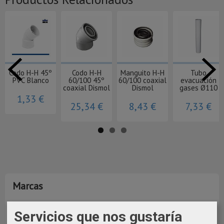
Codo H-H 45º
Codo H-H
Manguito H-H
Tubo
PVC Blanco
60/100 45º
60/100 coaxial
evacuación
coaxial Dismol
Dismol
gases Ø110
1,33 €
25,34 €
8,43 €
7,33 €
Marcas
Servicios que nos gustaría