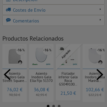
Costes de Envío
Comentarios
Productos Relacionados
-16 %
-16 %
-16 %
Agotado
Asiento
Asiento
Flotador
Asiento
Inodoro Gala
Inodoro Gala
inferior Gala
Inodoro Gala
Street Square...
Elia Fijo 51370
Roca
Marina...
G5049100...
76,02 €
36,08 €
102,66 €
21,50 €
90,50 €
42,95 €
122,21 €