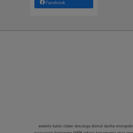
Facebook
asiento
ducha
butsir
claber
descarga
dismol
enviograti
gala
fontaneria