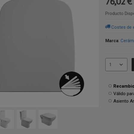
76,02 €
Producto Disp
Costes de 
Marca
:
Cerámi
Recambio 
Válido par
Asiento A