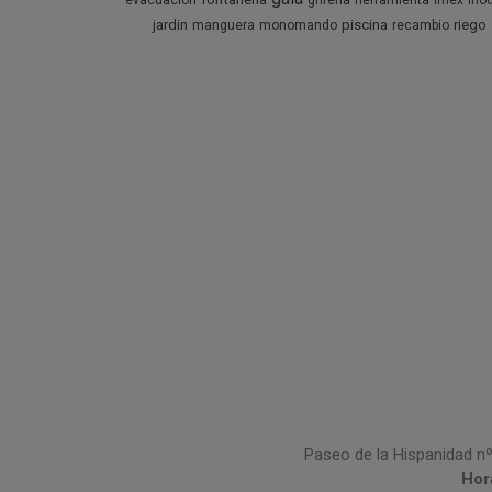
evacuacion
griferia
herramienta
imex
ino
jardin
piscina
riego
manguera
monomando
recambio
Paseo de la Hispanidad nº
Hor