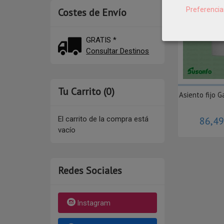
Preferencia
Costes de Envío
GRATIS *
Consultar Destinos
Tu Carrito (0)
Asiento fijo 
El carrito de la compra está
86,4
vacío
Redes Sociales
Instagram