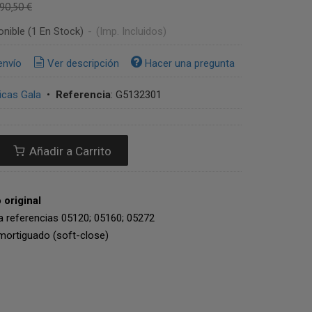
90,50 €
onible
(1 En Stock)
-
(Imp. Incluidos)
envío
Ver descripción
Hacer una pregunta
cas Gala
•
Referencia
:
G5132301
Añadir a Carrito
original
a referencias 05120; 05160; 05272
mortiguado (soft-close)