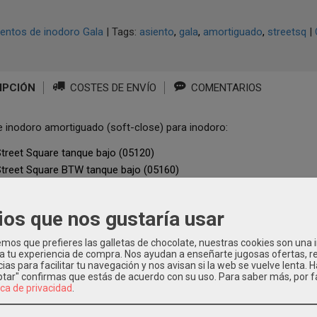
entos de inodoro Gala
|
Tags:
asiento
gala
amortiguado
streetsq
|
IPCIÓN
COSTES DE ENVÍO
COMENTARIOS
e inodoro amortiguado (soft-close) para inodoro:
Street Square tanque bajo (05120)
Street Square BTW tanque bajo (05160)
Street Square Suspendido (05272)
ios que nos gustaría usar
os que prefieres las galletas de chocolate, nuestras cookies son una
 a tu experiencia de compra. Nos ayudan a enseñarte jugosas ofertas, 
os Relacionados
ias para facilitar tu navegación y nos avisan si la web se vuelve lenta. 
eptar" confirmas que estás de acuerdo con su uso.
Para saber más, por f
ica de privacidad
.
-16 %
-16 %