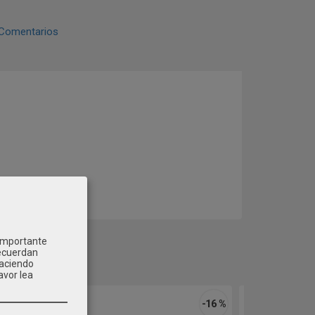
Comentarios
 importante
recuerdan
Haciendo
avor lea
-16 %
-16 %