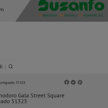
0
ortiguado 51323
nodoro Gala Street Square
uado 51323