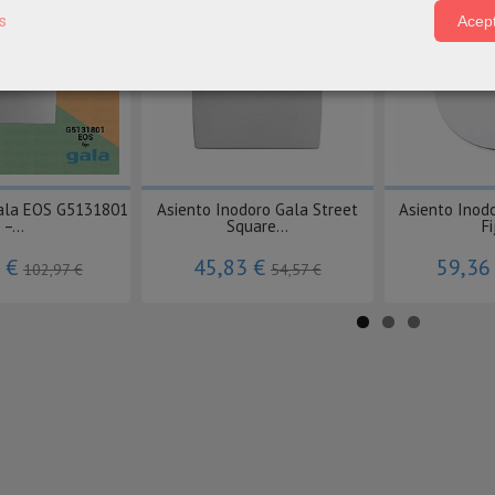
s
Acept
Gala EOS G5131801
Asiento Inodoro Gala Street
Asiento Inod
–...
Square...
Fi
9 €
45,83 €
59,36
102,97 €
54,57 €