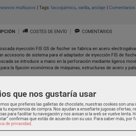
hesivos multiusos
|
Tags:
tacoquimico
varilla
anclaje
|
Comentarios
IPCIÓN
COSTES DE ENVÍO
COMENTARIOS
 roscada inyección FIS GS de fischer se fabrica en acero electrogalvan
n accesorio de sistema para el adaptador de inyección FIS de fische
 roscada se introduce a mano en la perforación mediante ligeros mov
para la fijación económica de máquinas, estructuras de acero y pata
rilla roscada FIS GS es la solución económica para aplicaciones con
ios que nos gustaría usar
aria una homologación.
os que prefieres las galletas de chocolate, nuestras cookies son una
 a tu experiencia de compra. Nos ayudan a enseñarte jugosas ofertas, 
ias para facilitar tu navegación y nos avisan si la web se vuelve lenta. 
eptar" confirmas que estás de acuerdo con su uso.
Para saber más, por f
ica de privacidad
.
os Relacionados