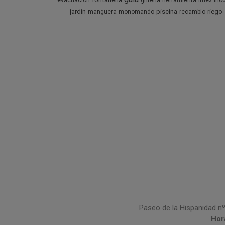
evacuacion
griferia
herramienta
imex
ino
jardin
piscina
riego
manguera
monomando
recambio
Paseo de la Hispanidad nº
Hor