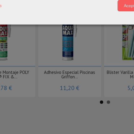
s
Acept
e Montaje POLY
Adhesivo Especial Piscinas
Blister Varill
 FIX &...
Griffon...
M-
,78 €
11,20 €
5,