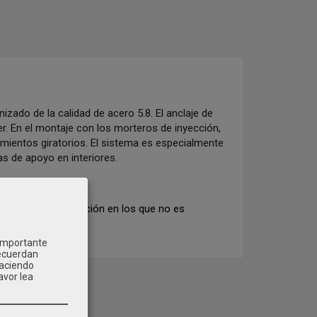
izado de la calidad de acero 5.8. El anclaje de
r. En el montaje con los morteros de inyección,
imientos giratorios. El sistema es especialmente
s de apoyo en interiores.
 morteros de inyección en los que no es
 importante
recuerdan
Haciendo
avor lea