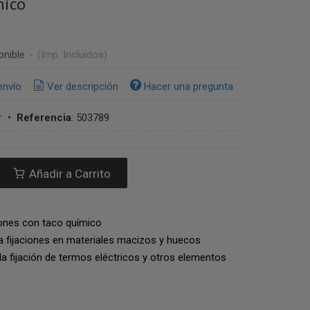
mico
onible
-
(Imp. Incluidos)
envío
Ver descripción
Hacer una pregunta
r
•
Referencia
:
503789
Añadir a Carrito
iones con taco químico
a fijaciones en materiales macizos y huecos
 la fijación de termos eléctricos y otros elementos