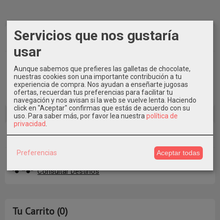
Servicios que nos gustaría
Marcas
usar
Aunque sabemos que prefieres las galletas de chocolate,
nuestras cookies son una importante contribución a tu
experiencia de compra. Nos ayudan a enseñarte jugosas
ofertas, recuerdan tus preferencias para facilitar tu
navegación y nos avisan si la web se vuelve lenta. Haciendo
click en "Aceptar" confirmas que estás de acuerdo con su
uso.
Para saber más, por favor lea nuestra
política de
privacidad
.
Costes de Envío
Preferencias
Aceptar todas
GRATIS *
Consultar Destinos
Tu Carrito (0)