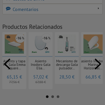
Comentarios
Productos Relacionados
-16 %
-16 %
Asiento y tapa
Asiento
Mecanismo de
asiento Inodoro
WC Gala Emma
Inodoro Gala
descarga Gala
Marina
Square...
Elia...
pulsador...
Horizontal...
65,15 €
57,02 €
28,50 €
66,85 €
77,56 €
67,88 €