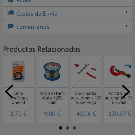
Video
Costes de Envío
Comentarios
Productos Relacionados
Agotado
Cinta
Rollo estaño
Abocinador
Cortatubos
tapafugas
plata 3,5%
para plomo 480
automático 750
Unecol
2mm.
Super-Ego
6-67mm
2,70 €
9,00 €
40,06 €
130,57 €