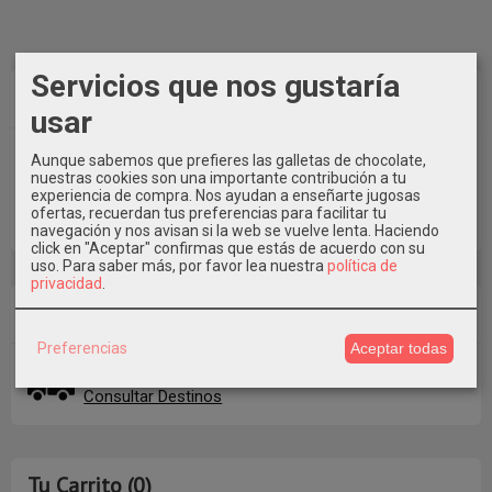
Servicios que nos gustaría
Marcas
usar
Aunque sabemos que prefieres las galletas de chocolate,
nuestras cookies son una importante contribución a tu
experiencia de compra. Nos ayudan a enseñarte jugosas
ofertas, recuerdan tus preferencias para facilitar tu
navegación y nos avisan si la web se vuelve lenta. Haciendo
click en "Aceptar" confirmas que estás de acuerdo con su
uso.
Para saber más, por favor lea nuestra
política de
privacidad
.
Costes de Envío
Preferencias
Aceptar todas
GRATIS *
Consultar Destinos
Tu Carrito (0)