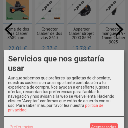
Agotado
Agotado
Agotado
Toma de dos
Conector
Aspersor
Conector
vías Claber
Claber de dos
Claber idrojet
manguera 9-
8589 con...
vías 8613
2000 8694
13mm Claber
9025
22,01 €
2,37 €
13,78 €
3,50 €
Servicios que nos gustaría
usar
Aunque sabemos que prefieres las galletas de chocolate,
nuestras cookies son una importante contribución a tu
experiencia de compra. Nos ayudan a enseñarte jugosas
ofertas, recuerdan tus preferencias para facilitar tu
navegación y nos avisan si la web se vuelve lenta. Haciendo
Marcas
click en "Aceptar" confirmas que estás de acuerdo con su
uso.
Para saber más, por favor lea nuestra
política de
privacidad
.
Preferencias
Aceptar todas