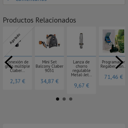
Productos Relacionados
Agotado
Conexión de
Mini Set
Lanza de
Programador
grifo múltiple
Balcony Claber
chorro
Regaber con...
Claber...
9031
regulable
Metal-Jet...
71,46 €
2,37 €
34,87 €
9,67 €