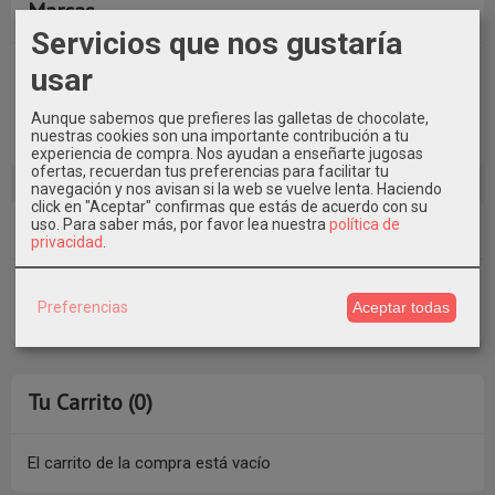
Marcas
Servicios que nos gustaría
usar
Aunque sabemos que prefieres las galletas de chocolate,
nuestras cookies son una importante contribución a tu
experiencia de compra. Nos ayudan a enseñarte jugosas
ofertas, recuerdan tus preferencias para facilitar tu
navegación y nos avisan si la web se vuelve lenta. Haciendo
click en "Aceptar" confirmas que estás de acuerdo con su
Costes de Envío
uso.
Para saber más, por favor lea nuestra
política de
privacidad
.
GRATIS *
Preferencias
Aceptar todas
Consultar Destinos
Tu Carrito (0)
El carrito de la compra está vacío