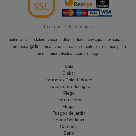
Tu almacén de confianza
asiento
ducha
butsir
claber
descarga
dismol
enviogratis
evacuacion
gala
fontaneria
jardin
griferia
herramienta
imex
inodoro
manguera
piscina
riego
monomando
recambio
Gala
Claber
Termos y Calentadores
Tratamiento del agua
Riego
Herramientas
Hogar
Fuegos de jardín
Fosas Sépticas
Camping
Baño