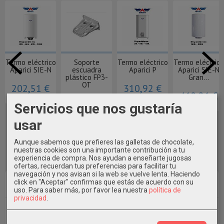
Termo eléctrico
Soporte
Termo eléctrico
Termo eléctrico
Aparici SIE-N
escuadra
Aparici P
Aparici SIE-N
plástico FP3-
Gran...
OT
202,51 €
310,92 €
460,26 €
6,21 €
Servicios que nos gustaría
usar
Aunque sabemos que prefieres las galletas de chocolate,
nuestras cookies son una importante contribución a tu
experiencia de compra. Nos ayudan a enseñarte jugosas
ofertas, recuerdan tus preferencias para facilitar tu
navegación y nos avisan si la web se vuelve lenta. Haciendo
Marcas
click en "Aceptar" confirmas que estás de acuerdo con su
uso.
Para saber más, por favor lea nuestra
política de
privacidad
.