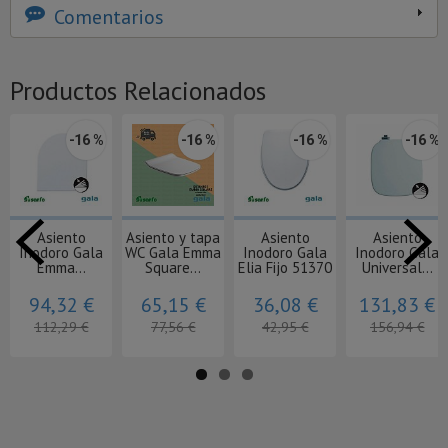
Comentarios
Productos Relacionados
-16 %
-16 %
-16 %
-16 %
Asiento
Asiento y tapa
Asiento
Asiento
Inodoro Gala
WC Gala Emma
Inodoro Gala
Inodoro Gala
Emma...
Square...
Elia Fijo 51370
Universal...
94,32 €
65,15 €
36,08 €
131,83 €
112,29 €
77,56 €
42,95 €
156,94 €