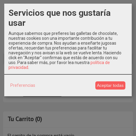
Marcas
Servicios que nos gustaría
usar
Aunque sabemos que prefieres las galletas de chocolate,
nuestras cookies son una importante contribución a tu
experiencia de compra. Nos ayudan a enseñarte jugosas
ofertas, recuerdan tus preferencias para facilitar tu
navegación y nos avisan si la web se vuelve lenta. Haciendo
click en "Aceptar" confirmas que estás de acuerdo con su
uso.
Para saber más, por favor lea nuestra
política de
privacidad
.
Costes de Envío
Preferencias
Aceptar todas
GRATIS *
Consultar Destinos
Tu Carrito (0)
El carrito de la compra está vacío