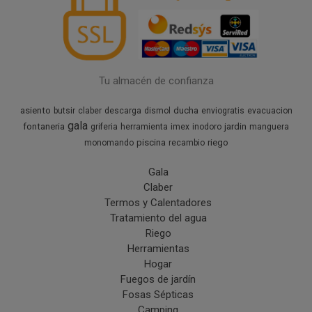
Tu almacén de confianza
asiento
ducha
butsir
claber
descarga
dismol
enviogratis
evacuacion
gala
fontaneria
jardin
griferia
herramienta
imex
inodoro
manguera
piscina
riego
monomando
recambio
Gala
Claber
Termos y Calentadores
Tratamiento del agua
Riego
Herramientas
Hogar
Fuegos de jardín
Fosas Sépticas
Camping