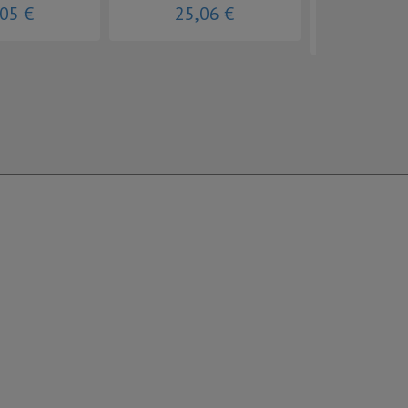
,05 €
25,06 €
14,