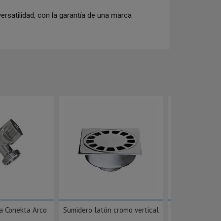
versatilidad, con la garantía de una marca
ra Conekta Arco
Sumidero latón cromo vertical
Tubo de entrad
m