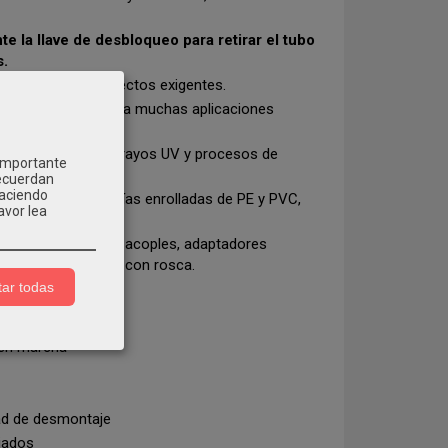
e la llave de desbloqueo para retirar el tubo
s.
ce aptos para proyectos exigentes.
0 °C
, adecuado para muchas aplicaciones
iples para resistir rayos UV y procesos de
 importante
recuerdan
Haciendo
rías de PP-R, tuberías enrolladas de PE y PVC,
avor lea
ones como manguitos, acoples, adaptadores
2 y combinaciones con rosca.
ar todas
 en marcha
dad de desmontaje
iados