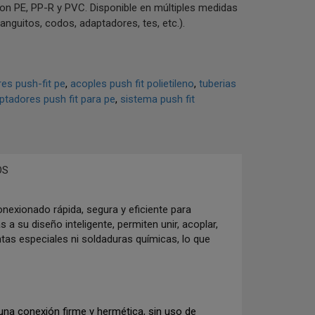
on PE, PP-R y PVC. Disponible en múltiples medidas
nguitos, codos, adaptadores, tes, etc.).
es push-fit pe
acoples push fit polietileno
tuberias
ptadores push fit para pe
sistema push fit
OS
nexionado rápida, segura y eficiente para
 a su diseño inteligente, permiten unir, acoplar,
tas especiales ni soldaduras químicas, lo que
r una conexión firme y hermética, sin uso de