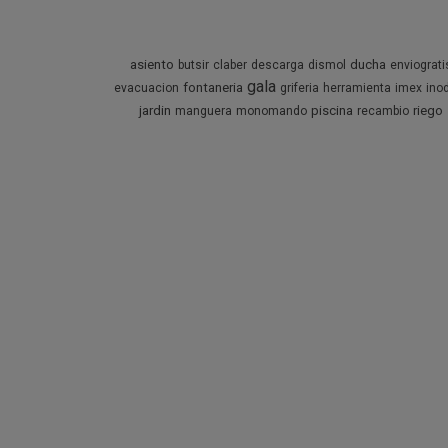
asiento
ducha
butsir
claber
descarga
dismol
enviograti
gala
fontaneria
evacuacion
griferia
herramienta
imex
ino
jardin
piscina
riego
manguera
monomando
recambio