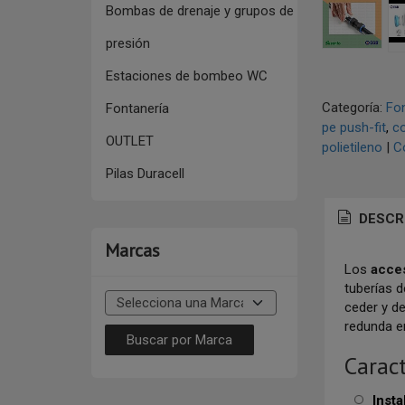
Bombas de drenaje y grupos de
presión
Estaciones de bombeo WC
Categoría:
Fon
Fontanería
pe push-fit
co
OUTLET
polietileno
|
C
Pilas Duracell
DESCR
Marcas
Los
acce
tuberías d
ceder y d
redunda e
Caract
Insta