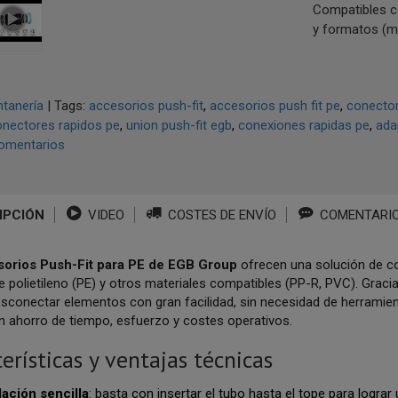
Compatibles c
y formatos (ma
tanería
|
Tags:
accesorios push-fit
accesorios push fit pe
conector
nectores rapidos pe
union push-fit egb
conexiones rapidas pe
ada
omentarios
IPCIÓN
VIDEO
COSTES DE ENVÍO
COMENTARI
sorios Push-Fit para PE de EGB Group
ofrecen una solución de co
e polietileno (PE) y otros materiales compatibles (PP-R, PVC). Gracias
esconectar elementos con gran facilidad, sin necesidad de herramien
n ahorro de tiempo, esfuerzo y costes operativos.
erísticas y ventajas técnicas
lación sencilla
: basta con insertar el tubo hasta el tope para logra