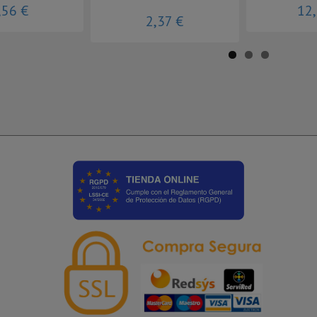
,56 €
12
2,37 €