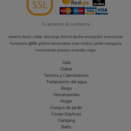
Tu almacén de confianza
asiento
ducha
butsir
claber
descarga
dismol
enviogratis
evacuacion
gala
fontaneria
jardin
griferia
herramienta
imex
inodoro
manguera
piscina
riego
monomando
recambio
Gala
Claber
Termos y Calentadores
Tratamiento del agua
Riego
Herramientas
Hogar
Fuegos de jardín
Fosas Sépticas
Camping
Baño