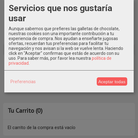
Marcas
Servicios que nos gustaría
usar
Aunque sabemos que prefieres las galletas de chocolate,
nuestras cookies son una importante contribución a tu
experiencia de compra. Nos ayudan a enseñarte jugosas
ofertas, recuerdan tus preferencias para facilitar tu
navegación y nos avisan si la web se vuelve lenta. Haciendo
click en "Aceptar" confirmas que estás de acuerdo con su
uso.
Para saber más, por favor lea nuestra
política de
Costes de Envío
privacidad
.
GRATIS *
Preferencias
Aceptar todas
Consultar Destinos
Tu Carrito (0)
El carrito de la compra está vacío