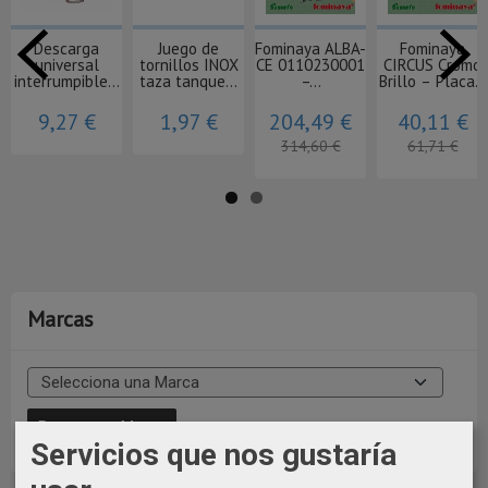
Descarga
Juego de
Fominaya ALBA-
Fominaya
universal
tornillos INOX
CE 0110230001
CIRCUS Cromo
interrumpible...
taza tanque...
–...
Brillo – Placa...
9,27 €
1,97 €
204,49 €
40,11 €
314,60 €
61,71 €
Marcas
Servicios que nos gustaría