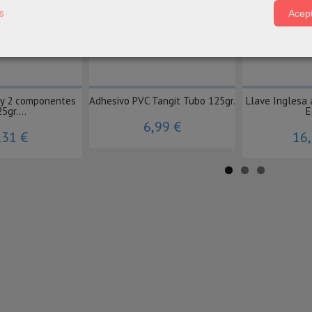
s
Acept
xy 2 componentes
Adhesivo PVC Tangit Tubo 125gr.
Llave Inglesa 
5gr....
E
6,99 €
,31 €
16