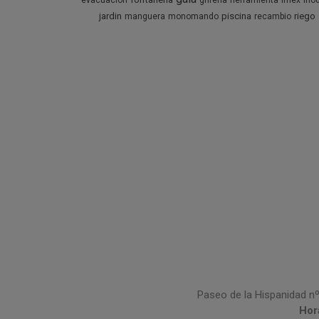
evacuacion
griferia
herramienta
imex
ino
jardin
piscina
riego
manguera
monomando
recambio
Paseo de la Hispanidad nº
Hor