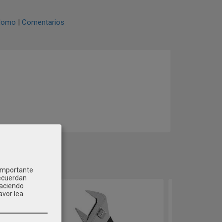
lomo
|
Comentarios
 importante
recuerdan
Haciendo
avor lea