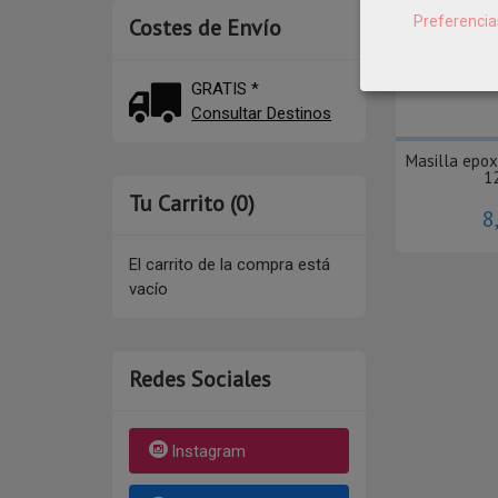
Preferencia
Costes de Envío
GRATIS *
Consultar Destinos
Masilla epo
12
Tu Carrito (0)
8
El carrito de la compra está
vacío
Redes Sociales
Instagram