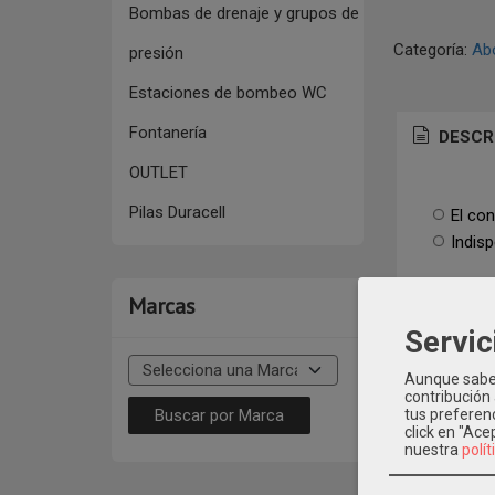
Bombas de drenaje y grupos de
Categoría:
Ab
presión
Estaciones de bombeo WC
Fontanería
DESCR
OUTLET
Pilas Duracell
El con
Indis
Marcas
Servic
Product
Aunque sabem
contribución
tus preferenc
click en "Ac
nuestra
polít