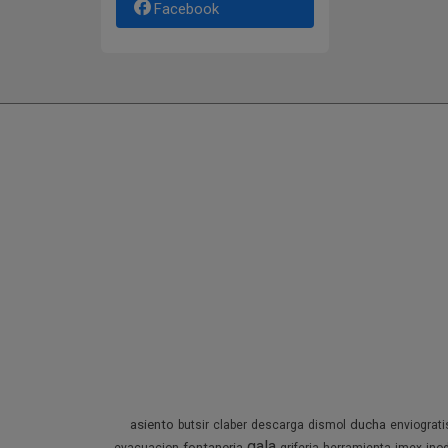
Facebook
asiento
ducha
butsir
claber
descarga
dismol
enviograti
gala
fontaneria