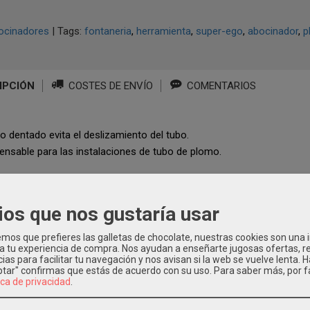
ocinadores
|
Tags:
fontaneria
herramienta
super-ego
abocinador
p
IPCIÓN
COSTES DE ENVÍO
COMENTARIOS
o dentado evita el deslizamiento del tubo.
pensable para las instalaciones de tubo de plomo.
ios que nos gustaría usar
os Relacionados
os que prefieres las galletas de chocolate, nuestras cookies son una
 a tu experiencia de compra. Nos ayudan a enseñarte jugosas ofertas, 
ias para facilitar tu navegación y nos avisan si la web se vuelve lenta. 
eptar" confirmas que estás de acuerdo con su uso.
Para saber más, por f
ica de privacidad
.