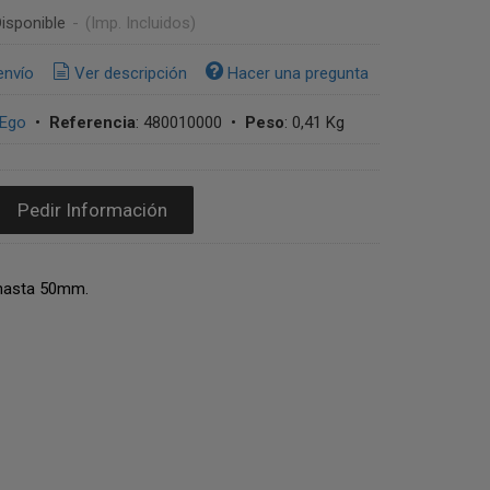
isponible
-
(Imp. Incluidos)
envío
Ver descripción
Hacer una pregunta
-Ego
•
Referencia
:
480010000
•
Peso
:
0,41 Kg
Pedir Información
hasta 50mm.