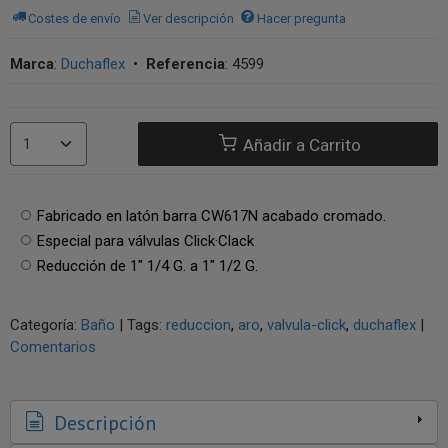
Costes de envío
Ver descripción
Hacer pregunta
Marca
:
Duchaflex
•
Referencia
:
4599
Añadir a Carrito
Fabricado en latón barra CW617N acabado cromado.
Especial para válvulas Click·Clack
Reducción de 1″ 1/4 G. a 1″ 1/2 G.
Categoría:
Baño
|
Tags:
reduccion
aro
valvula-click
duchaflex
|
Comentarios
Descripción