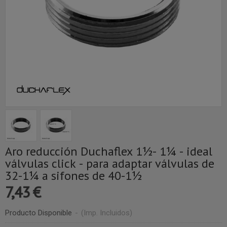
Aro reducción Duchaflex 1½- 1¼ - ideal
válvulas click - para adaptar válvulas de
32-1¼ a sifones de 40-1½
7,43 €
Producto Disponible
-
(Imp. Incluidos)