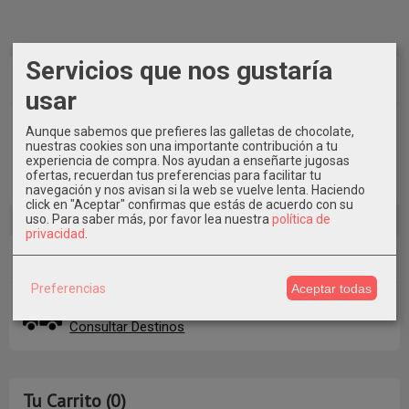
Servicios que nos gustaría
Marcas
usar
Aunque sabemos que prefieres las galletas de chocolate,
nuestras cookies son una importante contribución a tu
experiencia de compra. Nos ayudan a enseñarte jugosas
ofertas, recuerdan tus preferencias para facilitar tu
navegación y nos avisan si la web se vuelve lenta. Haciendo
click en "Aceptar" confirmas que estás de acuerdo con su
uso.
Para saber más, por favor lea nuestra
política de
privacidad
.
Costes de Envío
Preferencias
Aceptar todas
GRATIS *
Consultar Destinos
Tu Carrito (0)