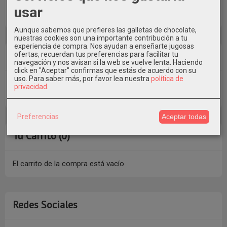
usar
Aunque sabemos que prefieres las galletas de chocolate,
nuestras cookies son una importante contribución a tu
experiencia de compra. Nos ayudan a enseñarte jugosas
Costes de Envío
ofertas, recuerdan tus preferencias para facilitar tu
navegación y nos avisan si la web se vuelve lenta. Haciendo
click en "Aceptar" confirmas que estás de acuerdo con su
uso.
Para saber más, por favor lea nuestra
política de
GRATIS *
privacidad
.
Consultar Destinos
Preferencias
Aceptar todas
Tu Carrito (0)
El carrito de la compra está vacío
Redes Sociales