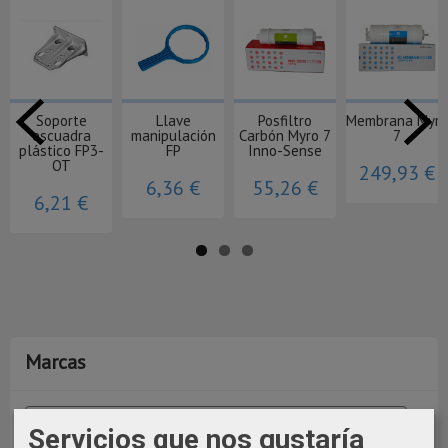
Soporte
Llave
Posfiltro
Membrana Myro
escuadra
manipulación
Carbón Myro 7
7
plástico FP3-
FP
Inno-Sense
OT
249,93 €
6,36 €
55,26 €
6,21 €
Marcas
Servicios que nos gustaría