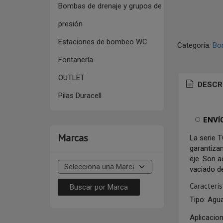
Bombas de drenaje y grupos de
presión
Estaciones de bombeo WC
Categoría:
Bom
Fontanería
OUTLET
DESCR
Pilas Duracell
ENVÍ
Marcas
La serie 
garantizan
eje. Son 
vaciado de
Caracterís
Tipo: Agu
Aplicacio