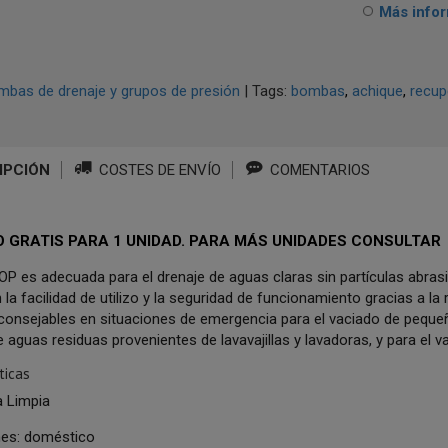
Más info
bas de drenaje y grupos de presión
|
Tags:
bombas
achique
recup
IPCIÓN
COSTES DE ENVÍO
COMENTARIOS
O GRATIS PARA 1 UNIDAD. PARA MÁS UNIDADES CONSULTAR
TOP es adecuada para el drenaje de aguas claras sin partículas abra
 la facilidad de utilizo y la seguridad de funcionamiento gracias a la r
aconsejables en situaciones de emergencia para el vaciado de pequeñ
 aguas residuas provenientes de lavavajillas y lavadoras, y para el 
ticas
a Limpia
nes: doméstico