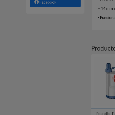
Facebook
– 14 mm d
• Funcion
Product
Pedrollo T