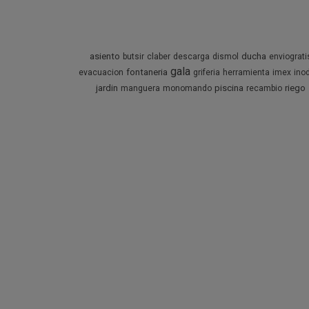
asiento
ducha
butsir
claber
descarga
dismol
enviograti
gala
fontaneria
evacuacion
griferia
herramienta
imex
ino
jardin
piscina
riego
manguera
monomando
recambio