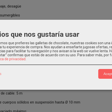
naje, desagüe
: sumergibles
umergibles
ios que nos gustaría usar
prestaciones:
l hasta 220 l/min
os que prefieres las galletas de chocolate, nuestras cookies son una
 a tu experiencia de compra. Nos ayudan a enseñarte jugosas ofertas, 
a manométrica hasta 8 m
ias para facilitar tu navegación y nos avisan si la web se vuelve lenta. 
eptar" confirmas que estás de acuerdo con su uso.
Para saber más, por f
e empleo:
ica de privacidad
.
ratura del líquido hasta +40 °C
s
Acept
dad máxima de utilizo:
 m para TOP 1-2-3
 de cable: 5 m
de cuerpos sólidos en suspensión hasta Ø 10 mm
e vaciado máximo: