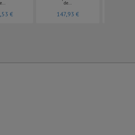
e...
de...
Pedrol
,53 €
147,93 €
357,