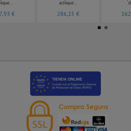
hique...
achique...
d
7,93 €
286,15 €
162