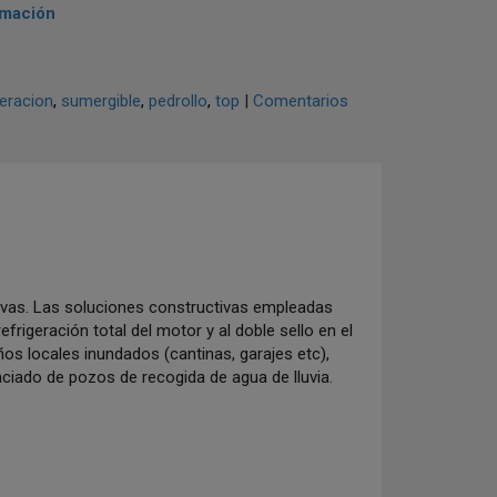
rmación
eracion
sumergible
pedrollo
top
|
Comentarios
sivas. Las soluciones constructivas empleadas
efrigeración total del motor y al doble sello en el
os locales inundados (cantinas, garajes etc),
vaciado de pozos de recogida de agua de lluvia.