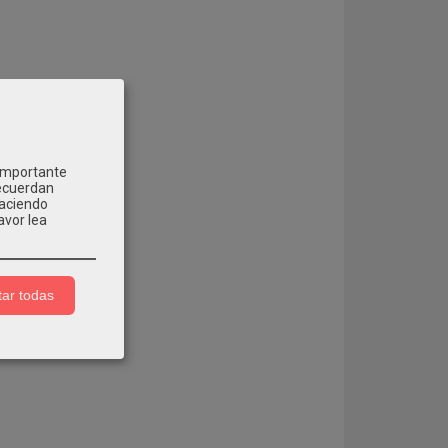
 importante
recuerdan
Haciendo
avor lea
ar todas