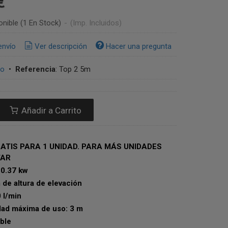
 €
onible
(1 En Stock)
-
(Imp. Incluidos)
envío
Ver descripción
Hacer una pregunta
lo
•
Referencia
:
Top 2 5m
Añadir a Carrito
ATIS PARA 1 UNIDAD. PARA MÁS UNIDADES
TAR
 0.37 kw
Hasta 8 m de altura de elevación
 l/min
dad máxima de uso: 3 m
ble