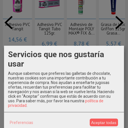
Adhesivo PVC
Adhesivo PVC
Adhesivo de
Grasa de Litio
Tangit
Tangit Tubo
Montaje POLY
Griffon 125gr.
125gr.
MAX® FIX &...
Grasa...
14,56 €
6,99 €
8,78 €
5,57 €
Servicios que nos gustaría
usar
Aunque sabemos que prefieres las galletas de chocolate,
nuestras cookies son una importante contribución a tu
experiencia de compra. Nos ayudan a enseñarte jugosas
ofertas, recuerdan tus preferencias para facilitar tu
Marcas
navegación y nos avisan si la web se vuelve lenta. Haciendo
click en "Aceptar" confirmas que estás de acuerdo con su
uso.
Para saber más, por favor lea nuestra
política de
privacidad
.
Preferencias
Aceptar todas