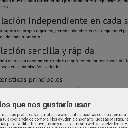
esulta muy útil para alimentar dos programadores independientes cu
uerto.
lación independiente en cada s
ncorpora su propio regulador, permitiendo abrir, cerrar o ajustar el 
des de cada momento.
alación sencilla y rápida
ción se realiza directamente sobre un grifo estándar con rosca de 3
ones en la instalación existente.
erísticas principales
acterística
Especificación
ia
Claber 8589
ios que nos gustaría usar
Toma de dos vías
os que prefieres las galletas de chocolate, nuestras cookies son una
 a tu experiencia de compra. Nos ayudan a enseñarte jugosas ofertas, 
e salidas
2
ias para facilitar tu navegación y nos avisan si la web se vuelve lenta. 