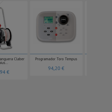
manguera Claber
Programador Toro Tempus
COSISCOO
ius...
94,20 €
187,
,94 €