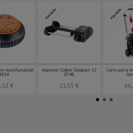
Agotado
Agotado
er multifuncional
Aspersor Claber Compact-12
Carro porta 
8654
8748
Gen
,12 €
21,55 €
66