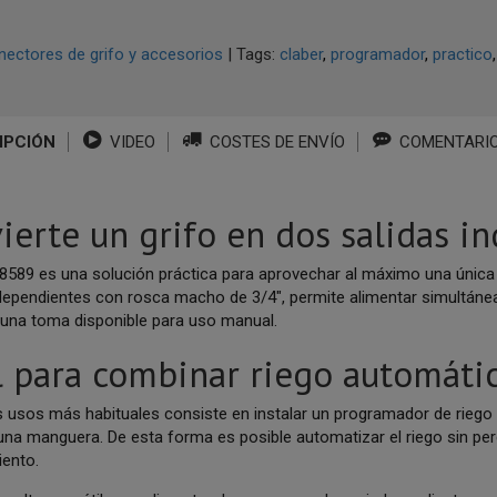
ectores de grifo y accesorios
|
Tags:
claber
programador
practico
IPCIÓN
VIDEO
COSTES DE ENVÍO
COMENTARI
ierte un grifo en dos salidas i
 8589 es una solución práctica para aprovechar al máximo una única
ndependientes con rosca macho de 3/4", permite alimentar simultáne
una toma disponible para uso manual.
l para combinar riego automáti
s usos más habituales consiste en instalar un programador de riego 
una manguera. De esta forma es posible automatizar el riego sin pe
ento.