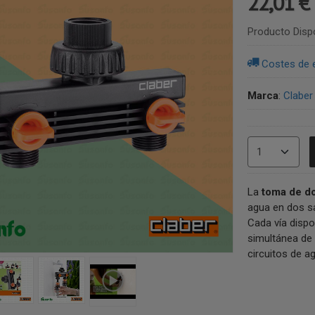
22,01 €
Producto Disp
Costes de 
Marca
:
Claber
La
toma de do
agua en dos s
Cada vía dispon
simultánea de
circuitos de a