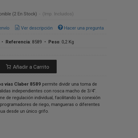
onible
(2 En Stock)
-
(Imp. Incluidos)
envío
Ver descripción
Hacer una pregunta
•
Referencia
:
8589
•
Peso
:
0,2 Kg
Añadir a Carrito
s vías Claber 8589
permite dividir una toma de
alidas independientes con rosca macho de 3/4".
e de regulación individual, facilitando la conexión
 programadores de riego, mangueras o diferentes
gua desde un único grifo.