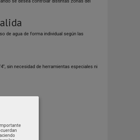
ando se desea controlar distintas zonas del
alida
paso de agua de forma individual según las
/4", sin necesidad de herramientas especiales ni
 importante
recuerdan
Haciendo