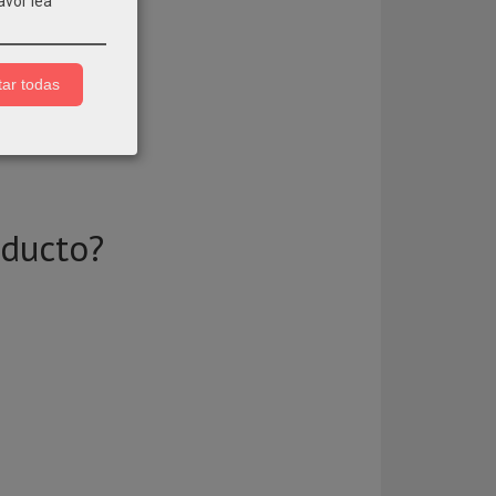
avor lea
ar todas
oducto?