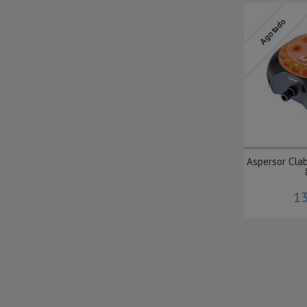
Agotado
Aspersor Clab
13