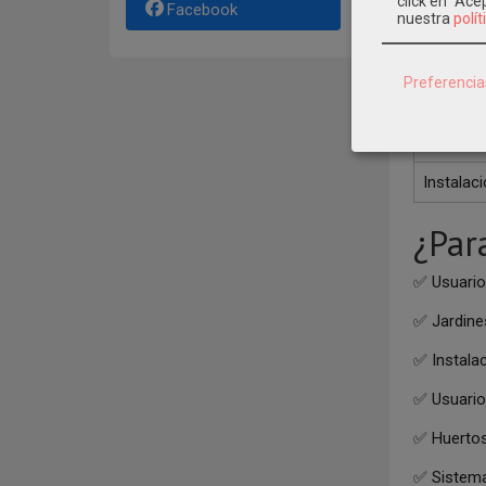
click en "Ac
Facebook
nuestra
polít
Regulaci
Entrada
Preferencia
Salidas
Uso exte
Instalac
¿Par
✅ Usuario
✅ Jardine
✅ Instala
✅ Usuario
✅ Huertos
✅ Sistema