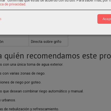
eptar" confirmas que estás de acuerdo con su uso.
Para saber más, por f
ica de privacidad
.
ón independiente
Sí
Rosca 3/4"
s
Acept
2 x rosca macho 3/4"
rior
Sí
ión
Directa sobre grifo
a quién recomendamos este pr
s con una única toma de agua exterior.
s con varias zonas de riego.
ciones de riego por goteo.
s que desean combinar riego automático y manual.
 urbanos.
s de nebulización y refrescamiento.