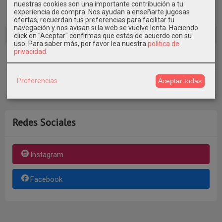
GRATIS *
nuestras cookies son una importante contribución a tu
experiencia de compra. Nos ayudan a enseñarte jugosas
Consultar Destinos
ofertas, recuerdan tus preferencias para facilitar tu
navegación y nos avisan si la web se vuelve lenta. Haciendo
click en "Aceptar" confirmas que estás de acuerdo con su
uso.
Para saber más, por favor lea nuestra
política de
privacidad
.
Tu Carrito (0)
Preferencias
Aceptar todas
El carrito de la compra está vacío
Redes Sociales
Instagram
Facebook