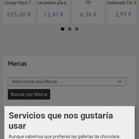
Coway Myro 7...
recambio para...
FP
bobinado FA-20
655,00 €
21,47 €
6,36 €
3,99 €
Marcas
Servicios que nos gustaría
Costes de Envío
usar
Aunque sabemos que prefieres las galletas de chocolate,