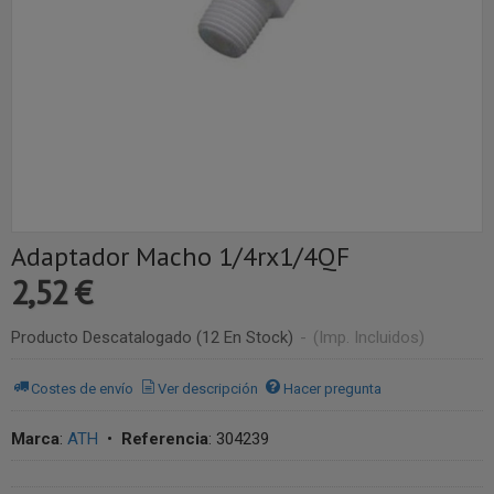
Adaptador Macho 1/4rx1/4QF
2,52 €
Producto Descatalogado
(12 En Stock)
-
(Imp. Incluidos)
Costes de envío
Ver descripción
Hacer pregunta
Marca
:
ATH
•
Referencia
:
304239