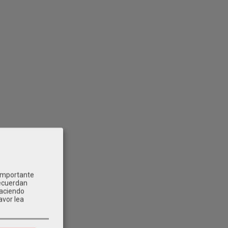
 importante
recuerdan
Haciendo
avor lea