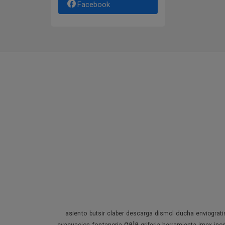
Facebook
asiento
ducha
butsir
claber
descarga
dismol
enviograti
gala
fontaneria