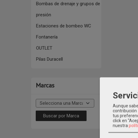
Bombas de drenaje y grupos de
presión
Estaciones de bombeo WC
Fontanería
OUTLET
Pilas Duracell
Marcas
Servic
Aunque sabem
contribución
tus preferenc
click en "Ac
nuestra
polít