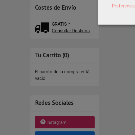
Preferencia
Costes de Envío
GRATIS *
Consultar Destinos
Tu Carrito (0)
El carrito de la compra está
vacío
Redes Sociales
Instagram