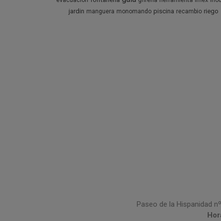
evacuacion
griferia
herramienta
imex
ino
jardin
piscina
riego
manguera
monomando
recambio
Paseo de la Hispanidad nº
Hor