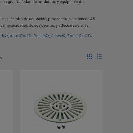
ir una gran variedad de productos y equipamiento
en su ámbito de actuación, procedentes de más de 45
las necesidades de sus clientes y adecuarse a ellas.
ndy®
,
AstralPool®
,
Polaris®
,
Cepex®
,
Zodiac®
,
CTX
os