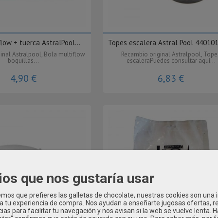
flow + tuerca AstralPool...
Topes escalera Astral Pool 44010
inal Astralpool, Bola multiflow
Recambio original Astralpool, Tope
boquillas...
escaleraPuedes consultar aquí...
4,90 €
6,83 €
ios que nos gustaría usar
os que prefieres las galletas de chocolate, nuestras cookies son una
 a tu experiencia de compra. Nos ayudan a enseñarte jugosas ofertas, 
ias para facilitar tu navegación y nos avisan si la web se vuelve lenta. 