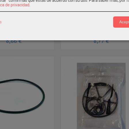
eptar" confirmas que estás de acuerdo con su uso.
Para saber más, por f
ica de privacidad
.
skimmer con tapón Astral...
Kit de juntas valv. selectora New
s
Acept
iginal Astralpool, Tapa cesto
Recambio original Astralpool, repuesto v
er con tapón. Puedes...
selectoras new...
8,66 €
8,77 €