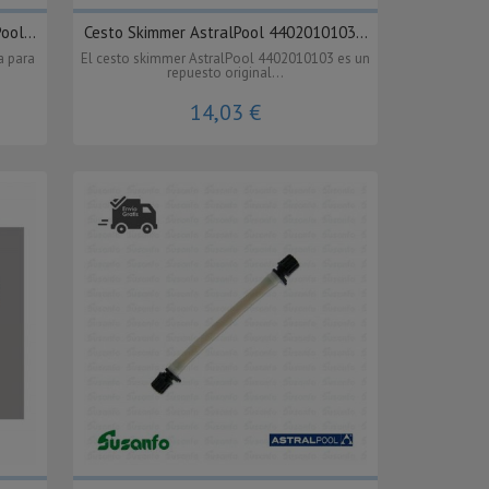
ol...
Cesto Skimmer AstralPool 4402010103...
a para
El cesto skimmer AstralPool 4402010103 es un
repuesto original...
14,03 €