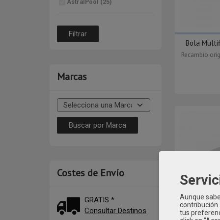
AstralPool (25)
Bola Multi
Recambio orig
Marcas
Costes de Envío
Servic
Aunque sabem
GRATIS *
contribución
Consultar Destinos
tus preferenc