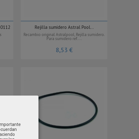
10112
Rejilla sumidero Astral Pool...
s
Recambio original Astralpool, Rejilla sumidero.
Para sumidero ref....
8,53 €
 importante
recuerdan
Haciendo