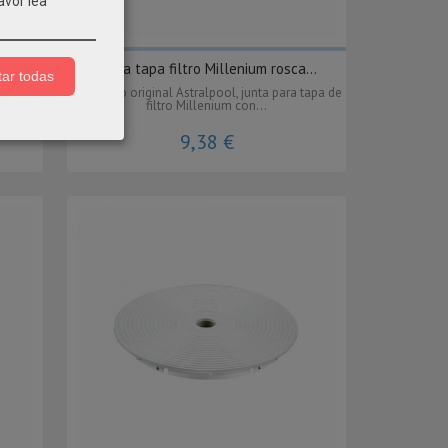
avor lea
...
Junta tapa filtro Millenium rosca...
ar todas
álvulas
Recambio original Astralpool, junta para tapa de
filtro Millenium con...
9,38 €