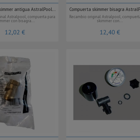
immer antigua AstralPool...
Compuerta skimmer bisagra AstralPo
inal Astralpool, compuerta para
Recambio original Astralpool, compuert
immer con bisagra...
skimmer con...
12,02 €
12,40 €