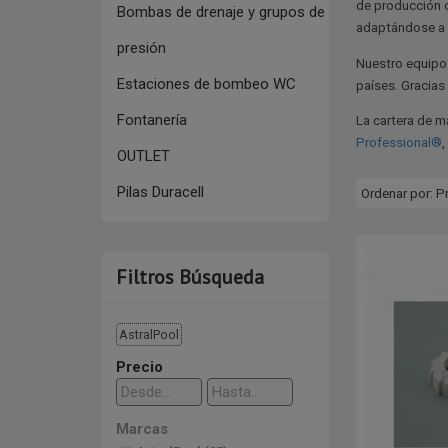
de producción c
Bombas de drenaje y grupos de
adaptándose a l
presión
Nuestro equipo
Estaciones de bombeo WC
países. Gracias
Fontanería
La cartera de m
Professional®
,
OUTLET
Pilas Duracell
Ordenar por:
P
Filtros Búsqueda
AstralPool
Precio
Marcas