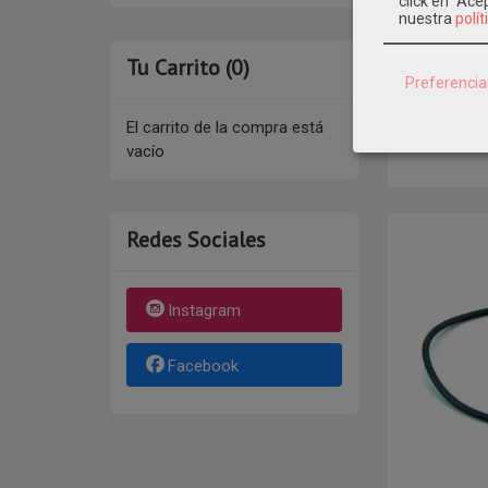
click en "Ac
nuestra
polít
Tu Carrito (0)
Tapa cesto 
Preferencia
Recambio or
skimm
El carrito de la compra está
vacío
Redes Sociales
Instagram
Facebook