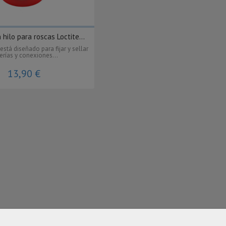
 hilo para roscas Loctite...
tá diseñado para fijar y sellar
erías y conexiones...
13,90 €