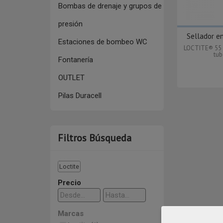
Bombas de drenaje y grupos de
presión
Sellador en
Estaciones de bombeo WC
LOCTITE® 55 es
tub
Fontanería
OUTLET
Pilas Duracell
Filtros Búsqueda
Loctite
Precio
Marcas