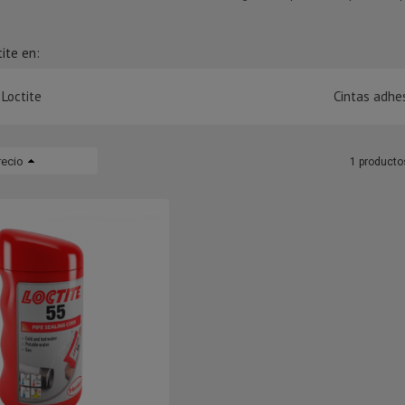
ite en:
 Loctite
Cintas adhes
recio
1 producto