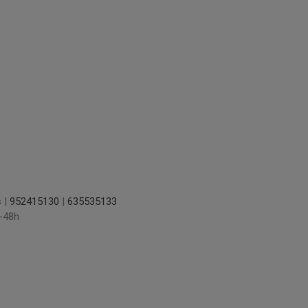
s |
952415130
|
635535133
-48h