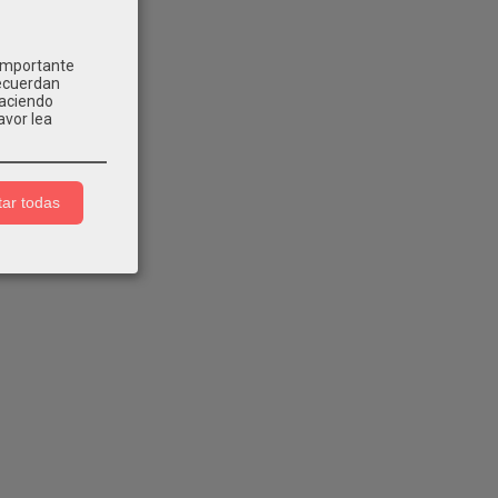
 importante
recuerdan
Haciendo
avor lea
ar todas