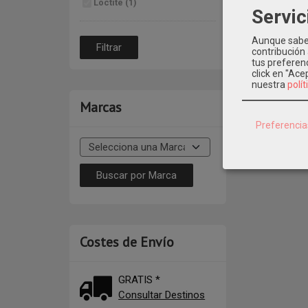
Loctite (1)
Servic
Aunque sabem
contribución
tus preferenc
click en "Ac
nuestra
polít
Marcas
Preferencia
Costes de Envío
GRATIS *
Consultar Destinos