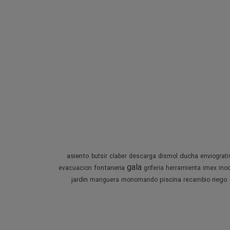
asiento
ducha
butsir
claber
descarga
dismol
enviograti
gala
fontaneria
evacuacion
griferia
herramienta
imex
ino
jardin
piscina
riego
manguera
monomando
recambio