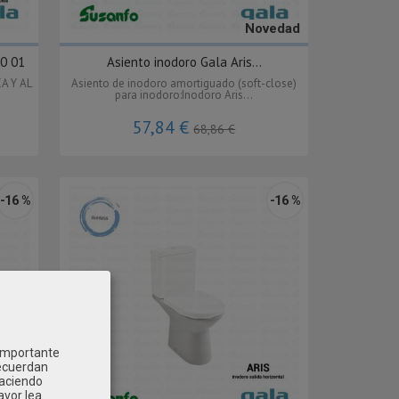
Novedad
10 01
Asiento inodoro Gala Aris...
A Y AL
Asiento de inodoro amortiguado (soft-close)
para inodoro:Inodoro Aris...
57,84 €
68,86 €
-16 %
-16 %
 importante
recuerdan
Haciendo
avor lea