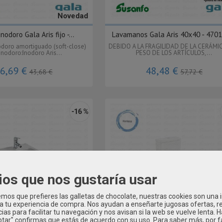
Novedad
nodoro Gala Aris fijo -...
Lavamanos Gala Aris 40x40 - 470
odoro amortiguado (soft-close)
DEBIDO A LA FRAGILIDAD DE LA CERÁMIC
inodoro:Inodoro Aris...
PESO DE LOS ARTÍCULOS,...
6,69 €
48,48 €
43,68 €
57,72 €
-16 %
ios que nos gustaría usar
os que prefieres las galletas de chocolate, nuestras cookies son una
 a tu experiencia de compra. Nos ayudan a enseñarte jugosas ofertas, 
ias para facilitar tu navegación y nos avisan si la web se vuelve lenta. 
eptar" confirmas que estás de acuerdo con su uso.
Para saber más, por f