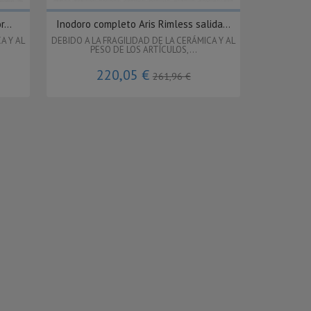
...
Inodoro completo Aris Rimless salida...
A Y AL
DEBIDO A LA FRAGILIDAD DE LA CERÁMICA Y AL
PESO DE LOS ARTÍCULOS,...
220,05 €
261,96 €