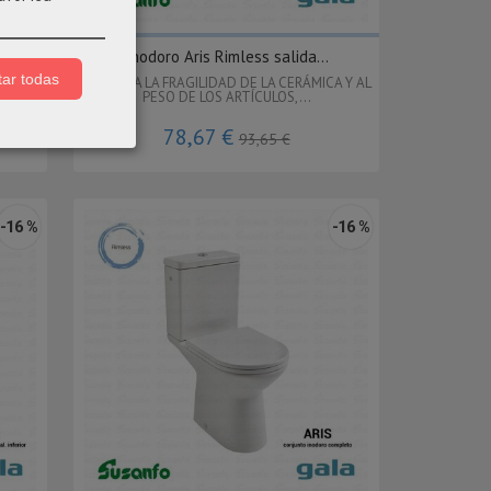
l...
Inodoro Aris Rimless salida...
ar todas
A Y AL
DEBIDO A LA FRAGILIDAD DE LA CERÁMICA Y AL
PESO DE LOS ARTÍCULOS,...
78,67 €
93,65 €
-16 %
-16 %