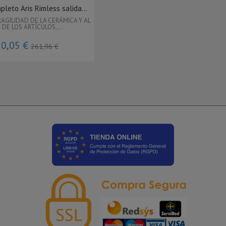
leto Aris Rimless salida...
RAGILIDAD DE LA CERÁMICA Y AL
 DE LOS ARTÍCULOS,...
0,05 €
261,96 €