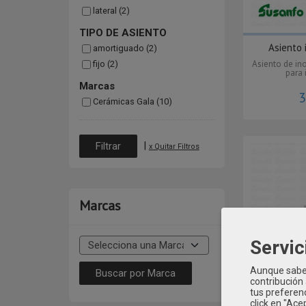
lateral (2)
TIPO DE ASIENTO
Asiento i
amortiguado (2)
Asiento de in
fijo (2)
para 
Marcas
3
Cerámicas Gala (10)
|
x Quitar Filtros
Marcas
Servic
Aunque sabem
contribución
tus preferenc
click en "Ac