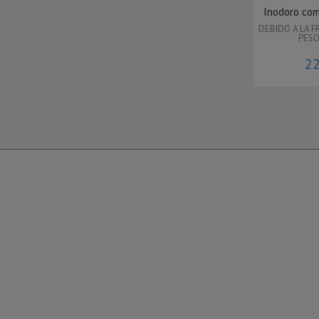
Inodoro comp
DEBIDO A LA F
PESO
22