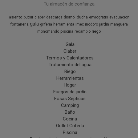
Tu almacén de confianza
asiento
ducha
butsir
claber
descarga
dismol
enviogratis
evacuacion
gala
fontaneria
jardin
griferia
herramienta
imex
inodoro
manguera
piscina
riego
monomando
recambio
Gala
Claber
Termos y Calentadores
Tratamiento del agua
Riego
Herramientas
Hogar
Fuegos de jardín
Fosas Sépticas
Camping
Baño
Cocina
Outlet Grifería
Piscina