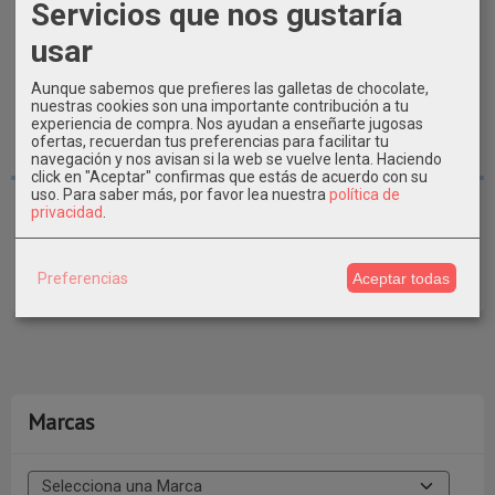
Servicios que nos gustaría
usar
Aunque sabemos que prefieres las galletas de chocolate,
nuestras cookies son una importante contribución a tu
experiencia de compra. Nos ayudan a enseñarte jugosas
ofertas, recuerdan tus preferencias para facilitar tu
Novedad!!!
navegación y nos avisan si la web se vuelve lenta. Haciendo
click en "Aceptar" confirmas que estás de acuerdo con su
uso.
Para saber más, por favor lea nuestra
política de
KIT HAPPY FRESH 12 M Claber 90752
privacidad
.
77,01 €
Preferencias
Aceptar todas
Pedir Información
Marcas